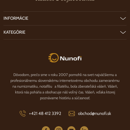
INFORMÁCIE
KATEGÓRIE
Nunofi.sk
Dôvodom, prečo sme v roku 2007 pomohli na svet najväčšiemu a
profesionálnemu slovenskému internetovému obchodu zameranému
na numizmatiku, notafíliu a filatéliu, bola zberateľská vášeň. Vášeň,
ktorá nás poháňa a obohacuje náš voľný čas. Vášeň, vďaka ktorej
poznávame históriu a súčasnosť.
+421 48 412 3392
obchod@nunofi.sk