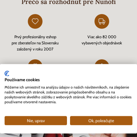
Prečo sa rozhodnúť pre Nunofi
Prvý profesionálny eshop
Viac ako 82 000
pre zberateľov na Slovensku
vybavených objednávok
založený v roku 2007
Používame cookies
Zákazníkmi overený eshop
Rýchle doručenie tovaru skladom
Môžeme ich umiestniť na analýzu údajov o našich návštevníkoch, na zlepšenie
cez
Heureka.sk
a kvalitný zákaznícky servis
našich webových stránok, zobrazovanie prispôsobeného obsahu a na
poskytovanie skvelého zážitku z webových stránok. Pre viac informácií o cookies
používame otvorené nastavenia.
Nie, uprav
Ok, pokračujte