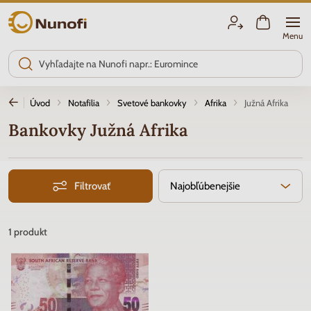
Nunofi.sk
Menu
Úvod
Notafilia
Svetové bankovky
Afrika
Južná Afrika
Bankovky Južná Afrika
Filtrovať
Najobľúbenejšie
1
produkt