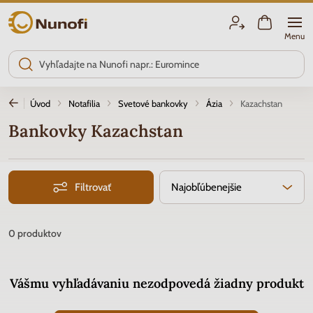
Nunofi.sk
Menu
Úvod
Notafilia
Svetové bankovky
Ázia
Kazachstan
Bankovky Kazachstan
Filtrovať
Najobľúbenejšie
0
produktov
Vášmu vyhľadávaniu nezodpovedá žiadny produkt