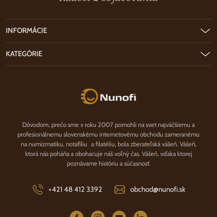
INFORMÁCIE
KATEGÓRIE
Nunofi.sk
Dôvodom, prečo sme v roku 2007 pomohli na svet najväčšiemu a
profesionálnemu slovenskému internetovému obchodu zameranému
na numizmatiku, notafíliu a filatéliu, bola zberateľská vášeň. Vášeň,
ktorá nás poháňa a obohacuje náš voľný čas. Vášeň, vďaka ktorej
poznávame históriu a súčasnosť.
+421 48 412 3392
obchod@nunofi.sk