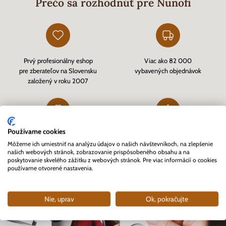
Prečo sa rozhodnúť pre Nunofi
Prvý profesionálny eshop
Viac ako 82 000
pre zberateľov na Slovensku
vybavených objednávok
založený v roku 2007
Používame cookies
Zákazníkmi overený eshop
Rýchle doručenie tovaru skladom
Môžeme ich umiestniť na analýzu údajov o našich návštevníkoch, na zlepšenie
cez
Heureka.sk
a kvalitný zákaznícky servis
našich webových stránok, zobrazovanie prispôsobeného obsahu a na
poskytovanie skvelého zážitku z webových stránok. Pre viac informácií o cookies
používame otvorené nastavenia.
Nie, uprav
Ok, pokračujte