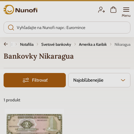
Nunofi.sk
Menu
Úvod
Notafilia
Svetové bankovky
Amerika a Karibik
Nikaragua
Bankovky Nikaragua
Filtrovať
Najobľúbenejšie
1
produkt