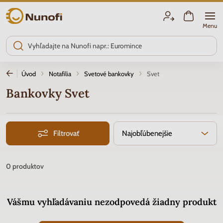
Nunofi.sk
Menu
Úvod
Notafilia
Svetové bankovky
Svet
Bankovky Svet
Filtrovať
Najobľúbenejšie
0
produktov
Vášmu vyhľadávaniu nezodpovedá žiadny produkt