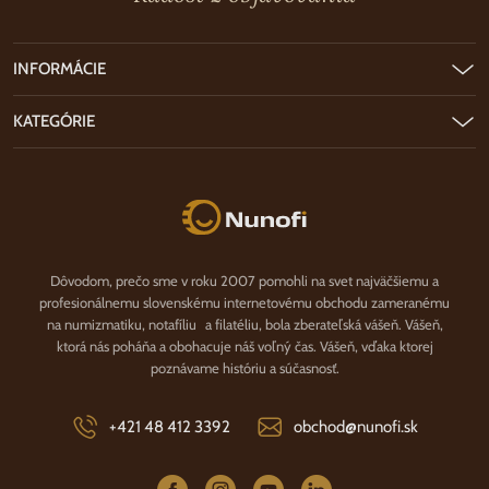
INFORMÁCIE
KATEGÓRIE
Nunofi.sk
Dôvodom, prečo sme v roku 2007 pomohli na svet najväčšiemu a
profesionálnemu slovenskému internetovému obchodu zameranému
na numizmatiku, notafíliu a filatéliu, bola zberateľská vášeň. Vášeň,
ktorá nás poháňa a obohacuje náš voľný čas. Vášeň, vďaka ktorej
poznávame históriu a súčasnosť.
+421 48 412 3392
obchod@nunofi.sk