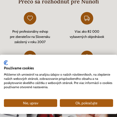
Prečo sa rozhodnúť pre Nunofi
Prvý profesionálny eshop
Viac ako 82 000
pre zberateľov na Slovensku
vybavených objednávok
založený v roku 2007
Používame cookies
Zákazníkmi overený eshop
Rýchle doručenie tovaru skladom
Môžeme ich umiestniť na analýzu údajov o našich návštevníkoch, na zlepšenie
cez
Heureka.sk
a kvalitný zákaznícky servis
našich webových stránok, zobrazovanie prispôsobeného obsahu a na
poskytovanie skvelého zážitku z webových stránok. Pre viac informácií o cookies
používame otvorené nastavenia.
Nie, uprav
Ok, pokračujte