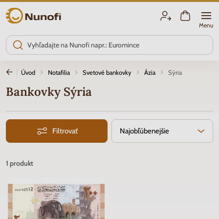
Nunofi.sk
Menu
Úvod
Notafilia
Svetové bankovky
Ázia
Sýria
Bankovky Sýria
Filtrovať
Najobľúbenejšie
1
produkt