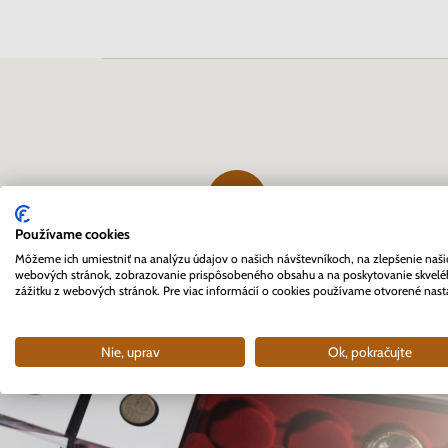
Používame cookies
Prvý profesionálny eshop
Môžeme ich umiestniť na analýzu údajov o našich návštevníkoch, na zlepšenie naši
webových stránok, zobrazovanie prispôsobeného obsahu a na poskytovanie skvel
pre zberateľov na Slovensku
zážitku z webových stránok. Pre viac informácií o cookies používame otvorené nast
založený v roku 2007
Nie, uprav
Ok, pokračujte