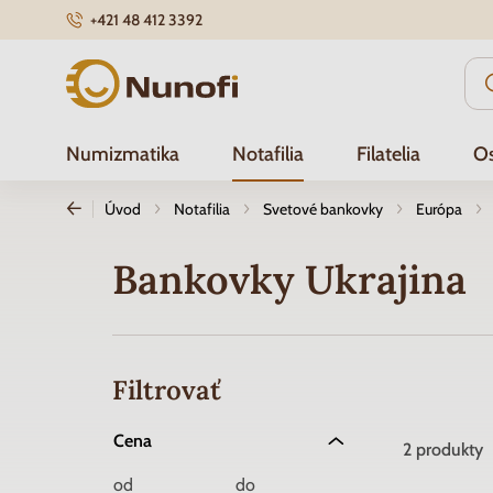
+421 48 412 3392
Nunofi.sk
Numizmatika
Notafilia
Filatelia
Os
Úvod
Notafilia
Svetové bankovky
Európa
Bankovky Ukrajina
Filtrovať
Cena
2
produkty
od
do