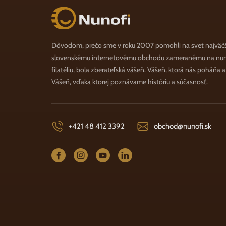
Nunofi.sk
Dôvodom, prečo sme v roku 2007 pomohli na svet najväč
slovenskému internetovému obchodu zameranému na numi
filatéliu, bola zberateľská vášeň. Vášeň, ktorá nás poháňa 
Vášeň, vďaka ktorej poznávame históriu a súčasnosť.
+421 48 412 3392
obchod@nunofi.sk