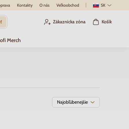
prava
Kontakty
O nás
Veľkoobchod
SK
ť
Zákaznícka zóna
Košík
ofi Merch
Najobľúbenejšie