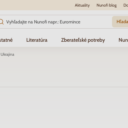
Aktuality
Nunofi blog
Do
Hľada
tatné
Literatúra
Zberateľské potreby
Nun
Ukrajina