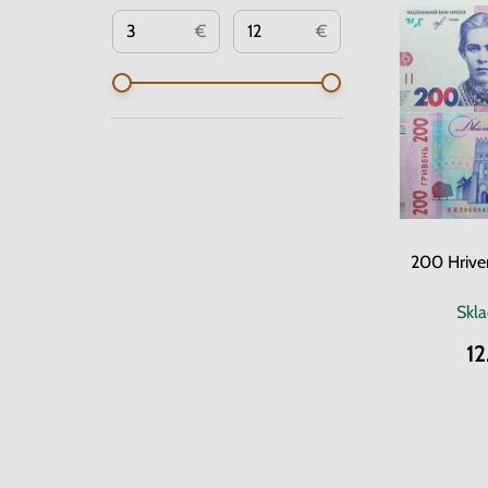
€
€
200 Hrive
Skl
1