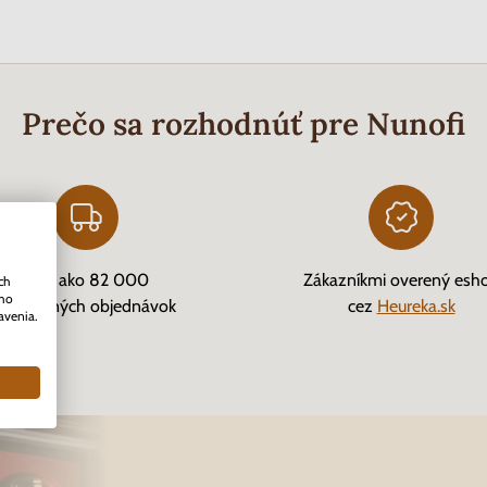
Prečo sa rozhodnúť pre Nunofi
Viac ako 82 000
Zákazníkmi overený esh
ch
ého
vybavených objednávok
cez
Heureka.sk
avenia.