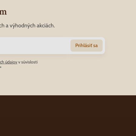
om
ch a výhodných akciách.
Prihlásiť sa
ch údajov
v súvislosti
*