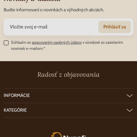
Budte informovaní o novinkách a výhodných akciách.
Prihlásiť sa
Súhlasím so
spracovaním osobných údajov
v súvislosti so zasielaním
noviniek e-mailom.*
Radosť z objavovania
INFORMÁCIE
KATEGÓRIE
Nunofi.sk