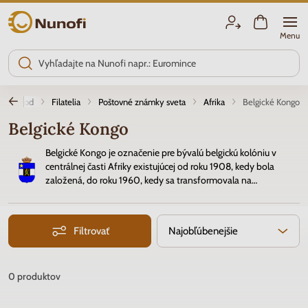
Nunofi.sk
Menu
Úvod
Filatelia
Poštovné známky sveta
Afrika
Belgické Kongo
Belgické Kongo
Belgické Kongo je označenie pre bývalú belgickú kolóniu v
centrálnej časti Afriky existujúcej od roku 1908, kedy bola
založená, do roku 1960, kedy sa transformovala na
Demokratickú republiku Kongo.
Filtrovať
Najobľúbenejšie
0
produktov