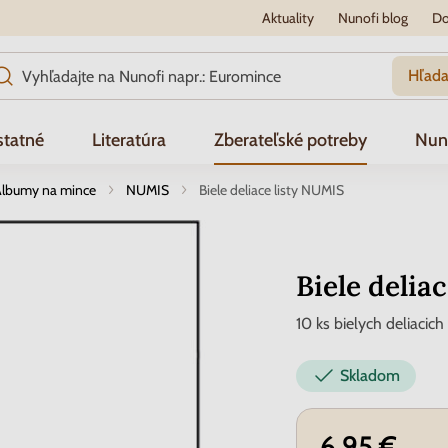
Aktuality
Nunofi blog
Do
Hľada
tatné
Literatúra
Zberateľské potreby
Nun
lbumy na mince
NUMIS
Biele deliace listy NUMIS
Biele delia
10 ks bielych deliacic
Skladom
6.95 €