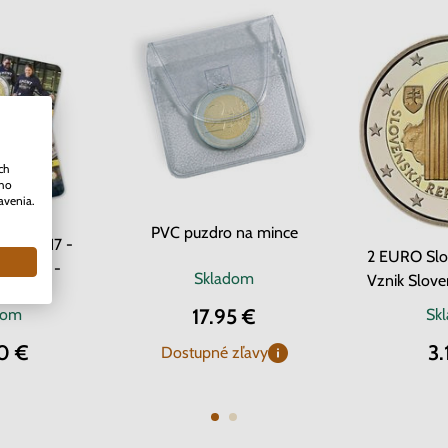
ch
ého
avenia.
PVC puzdro na mince
cko 2017 -
2 EURO Slo
v Gente -
Skladom
Vznik Slove
ard
17.95 €
dom
Sk
0 €
3.
Dostupné zľavy