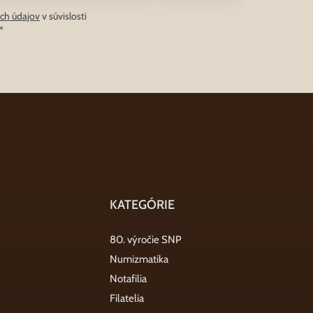
ch údajov
v súvislosti
*
KATEGÓRIE
80. výročie SNP
Numizmatika
Notafilia
Filatelia