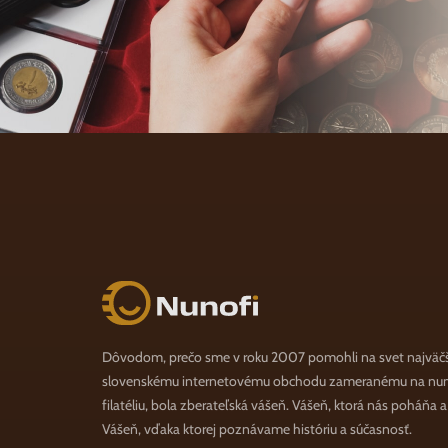
Nunofi.sk
Dôvodom, prečo sme v roku 2007 pomohli na svet najväč
slovenskému internetovému obchodu zameranému na numi
filatéliu, bola zberateľská vášeň. Vášeň, ktorá nás poháňa 
Vášeň, vďaka ktorej poznávame históriu a súčasnosť.