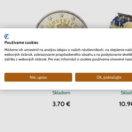
Používame cookies
Môžeme ich umiestniť na analýzu údajov o našich návštevníkoch, na zlepšenie naši
webových stránok, zobrazovanie prispôsobeného obsahu a na poskytovanie skvel
zážitku z webových stránok. Pre viac informácií o cookies používame otvorené nast
2 EURO Belgi
2 EURO Slovensko 2012 -
Nie, uprav
Ok, pokračujte
Univerzita 
10. rokov Euro meny
coinc
Skladom
Skla
3.70 €
10.9