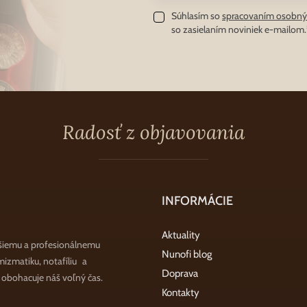
Súhlasím so
spracovaním osobný
so zasielaním noviniek e-mailom.
Radosť z objavovania
INFORMÁCIE
Aktuality
šiemu a profesionálnemu
Nunofi blog
zmatiku, notafíliu a
Doprava
a obohacuje náš voľný čas.
Kontakty