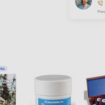
Prac
nka