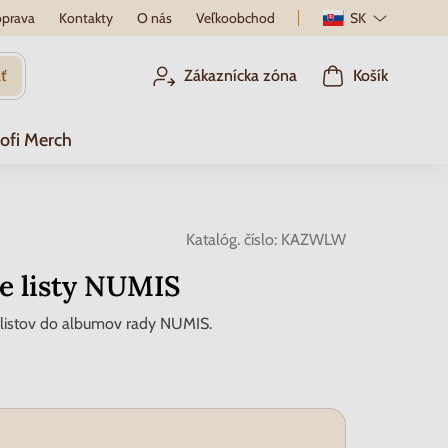
prava
Kontakty
O nás
Veľkoobchod
SK
ť
Zákaznícka zóna
Košík
ofi Merch
Katalóg. číslo:
KAZWLW
ce listy NUMIS
h listov do albumov rady NUMIS.