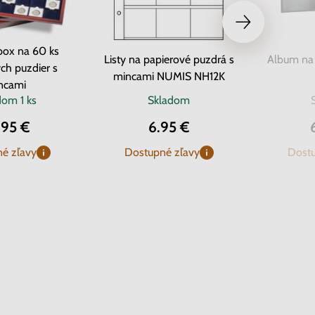
box na 60 ks
Listy na papierové puzdrá s
Album na
ch puzdier s
mincami NUMIS NH12K
ncami
adom
1 ks
Skladom
.95 €
6.95 €
é zľavy
Dostupné zľavy
Dostu