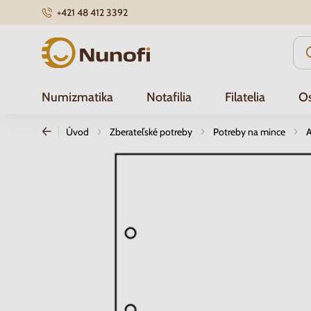
+421 48 412 3392
Nunofi.sk
Numizmatika
Notafilia
Filatelia
Os
Úvod
Zberateľské potreby
Potreby na mince
A