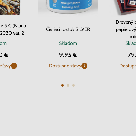
Drevený 
e 5 € (Fauna
Čistiaci roztok SILVER
papierový
-2030 var. 2
mi
dom
Skladom
Skl
0 €
9.95 €
79
zľavy
Dostupné zľavy
Dostupn