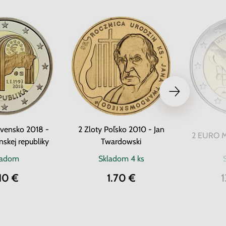
vensko 2018 -
2 Zloty Poľsko 2010 - Jan
2 EURO Ma
nskej republiky
Twardowski
ladom
Skladom
4 ks
10 €
1.70 €
1