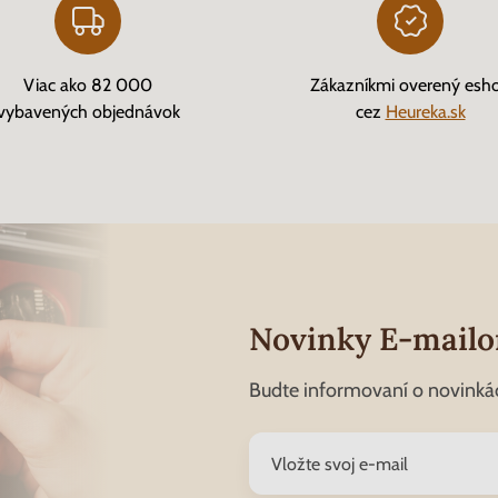
Viac ako 82 000
Zákazníkmi overený esh
vybavených objednávok
cez
Heureka.sk
Novinky E-mail
Budte informovaní o novinká