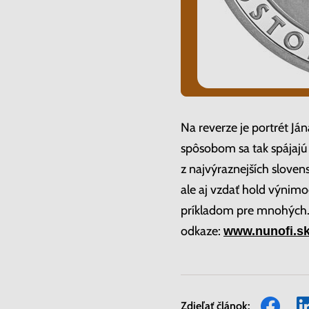
Na reverze je portrét J
spôsobom sa tak spájajú
z najvýraznejších sloven
ale aj vzdať hold výnim
príkladom pre mnohých
odkaze:
www.nunofi.sk
Zdieľať článok: