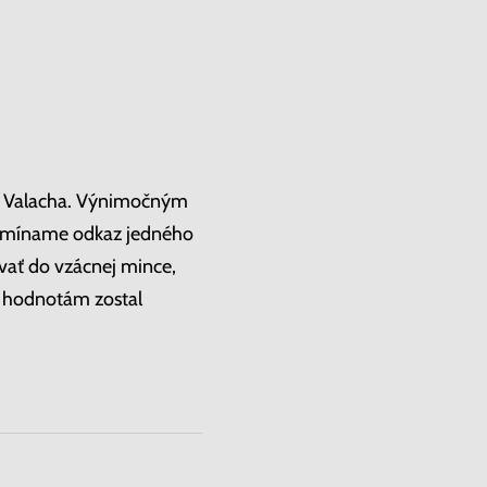
tra Valacha. Výnimočným
ipomíname odkaz jedného
vať do vzácnej mince,
m hodnotám zostal