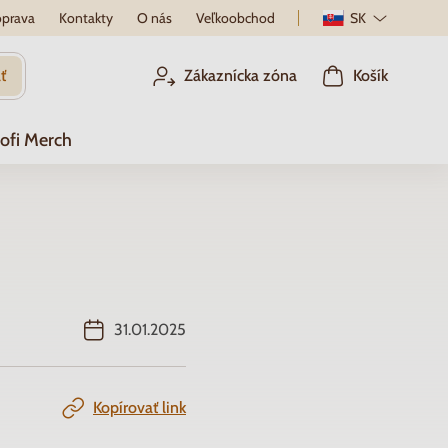
prava
Kontakty
O nás
Veľkoobchod
SK
ť
Zákaznícka zóna
Košík
ofi Merch
31.01.2025
Kopírovať link