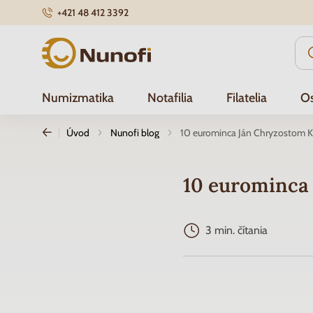
+421 48 412 3392
Nunofi.sk
Numizmatika
Notafilia
Filatelia
Os
Úvod
Nunofi blog
10 eurominca Ján Chryzostom K
10 eurominca
3 min. čítania