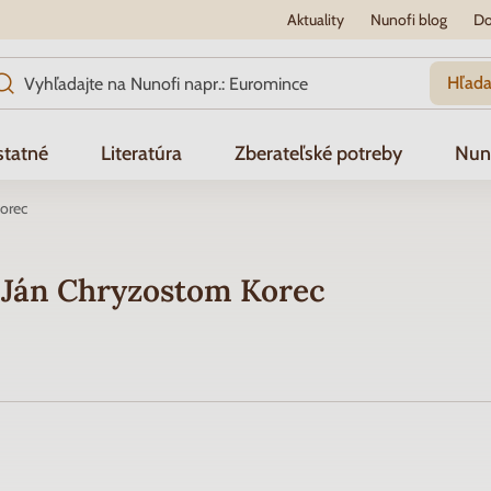
Aktuality
Nunofi blog
Do
Hľada
tatné
Literatúra
Zberateľské potreby
Nun
orec
 Ján Chryzostom Korec