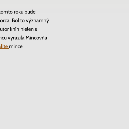
 tomto roku bude
Korca. Bol to významný
utor kníh nielen s
ncu vyrazila Mincovňa
alite
mince.