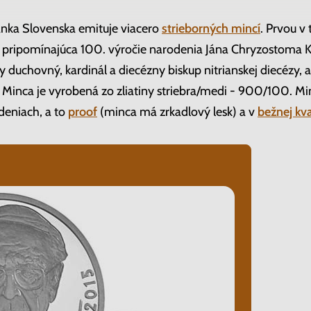
nka Slovenska emituje viacero
strieborných mincí
. Prvou v
 pripomínajúca 100. výročie narodenia Jána Chryzostoma 
 duchovný, kardinál a diecézny biskup nitrianskej diecézy, a
Minca je vyrobená zo zliatiny striebra/medi - 900/100. Mi
deniach, a to
proof
(minca má zrkadlový lesk) a v
bežnej kv