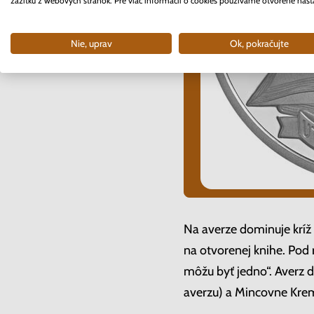
zážitku z webových stránok. Pre viac informácií o cookies používame otvorené nast
Nie, uprav
Ok, pokračujte
Na averze dominuje kríž
na otvorenej knihe. Po
môžu byť jedno“. Averz 
averzu) a Mincovne Kre