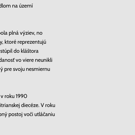
tidlom na území
ola plná výziev, no
, ktoré reprezentujú
stúpil do kláštora
danosť vo viere neunikli
ný pre svoju nesmiernu
l v roku 1990
rianskej diecéze. V roku
ný postoj voči utláčaniu