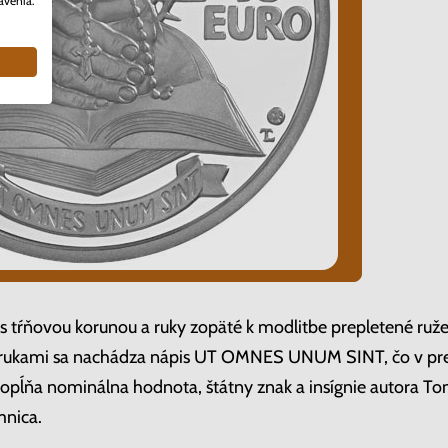
avenia.
 s tŕňovou korunou a ruky zopäté k modlitbe prepletené ruž
d rukami sa nachádza nápis UT OMNES UNUM SINT, čo v pre
dopĺňa nominálna hodnota, štátny znak a insígnie autora T
mnica.