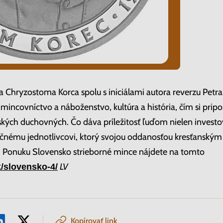
ána Chryzostoma Korca spolu s iniciálami autora reverzu Pe
 mincovníctvo a náboženstvo, kultúra a história, čím si pr
ských duchovných. Čo dáva príležitosť ľuďom nielen investo
očnému jednotlivcovi, ktorý svojou oddanosťou kresťanský
.
Ponuku Slovensko strieborné mince nájdete na tomto
LV
/slovensko-4/
Kopírovať link