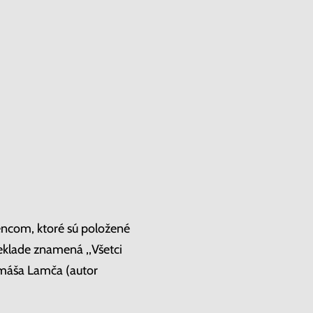
encom, ktoré sú položené
klade znamená ,,Všetci
omáša Lamča (autor