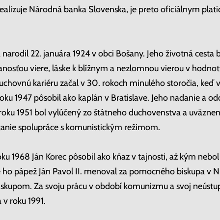
 realizuje Národná banka Slovenska, je preto oficiálnym pla
narodil 22. januára 1924 v obci Bošany. Jeho životná cesta b
osťou viere, láske k blížnym a nezlomnou vierou v hodnoty
duchovnú kariéru začal v 30. rokoch minulého storočia, keď v
roku 1947 pôsobil ako kaplán v Bratislave. Jeho nadanie a od
 roku 1951 bol vylúčený zo štátneho duchovenstva a uväzne
tanie spolupráce s komunistickým režimom.
oku 1968 Ján Korec pôsobil ako kňaz v tajnosti, až kým nebo
 ho pápež Ján Pavol II. menoval za pomocného biskupa v Nit
biskupom. Za svoju prácu v období komunizmu a svoj neústup
a v roku 1991.