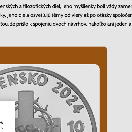
nských a filozofických diel, jeho myšlienky boli vždy zame
tiky. Jeho diela osvetľujú témy od viery až po otázky spoločen
sťou, že prišlo k spojeniu dvoch návrhov, nakoľko ani jeden 
ch
ého