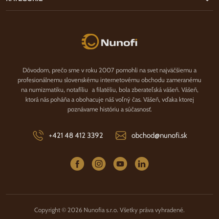
Nunofi.sk
Dôvodom, prečo sme v roku 2007 pomohli na svet najväčšiemu a
profesionálnemu slovenskému internetovému obchodu zameranému
na numizmatiku, notafíliu a filatéliu, bola zberateľská vášeň. Vášeň,
ktorá nás poháňa a obohacuje náš voľný čas. Vášeň, vďaka ktorej
poznávame históriu a súčasnosť.
+421 48 412 3392
obchod@nunofi.sk
Copyright © 2026 Nunofia s.r.o. Všetky práva vyhradené.