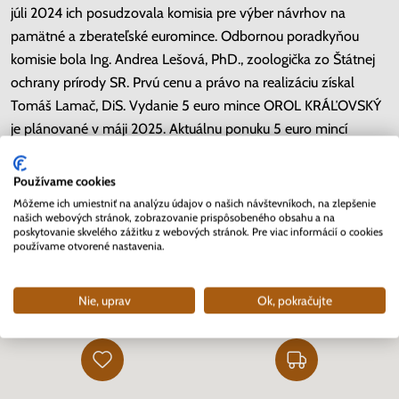
júli 2024 ich posudzovala komisia pre výber návrhov na
pamätné a zberateľské euromince. Odbornou poradkyňou
komisie bola Ing. Andrea Lešová, PhD., zoologička zo Štátnej
ochrany prírody SR. Prvú cenu a právo na realizáciu získal
Tomáš Lamač, DiS. Vydanie 5 euro mince OROL KRÁĽOVSKÝ
je plánované v máji 2025. Aktuálnu ponuku 5 euro mincí
nájdete
tu.
Používame cookies
Môžeme ich umiestniť na analýzu údajov o našich návštevníkoch, na zlepšenie
našich webových stránok, zobrazovanie prispôsobeného obsahu a na
Kopírovať link
poskytovanie skvelého zážitku z webových stránok. Pre viac informácií o cookies
používame otvorené nastavenia.
Prečo sa rozhodnúť pre Nunofi
Nie, uprav
Ok, pokračujte