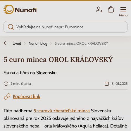
Nunofi.sk
Menu
Úvod
Nunofi blog
5 euro minca OROL KRÁĽOVSKÝ
5 euro minca OROL KRÁĽOVSKÝ
Fauna a flóra na Slovensku
2 min. čítania
31.01.2025
Kopírovať link
Táto nádherná
5-eurová zberateľské minca
Slovenska
plánovaná pre rok 2025 oslavuje jedného z najväčších kráľov
slovenského neba – orla kráľovského (Aquila heliaca). Detailné