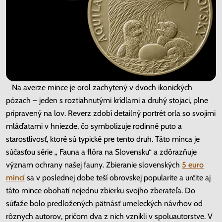
Na averze mince je orol zachytený v dvoch ikonických
pózach – jeden s roztiahnutými krídlami a druhý stojaci, plne
pripravený na lov. Reverz zdobí detailný portrét orla so svojimi
mláďatami v hniezde, čo symbolizuje rodinné puto a
starostlivosť, ktoré sú typické pre tento druh. Táto minca je
súčasťou série „ Fauna a flóra na Slovensku“ a zdôrazňuje
význam ochrany našej fauny. Zbieranie slovenských
5 euro
mincí
sa v poslednej dobe teší obrovskej popularite a určite aj
táto mince obohatí nejednu zbierku svojho zberateľa. Do
súťaže bolo predložených pätnásť umeleckých návrhov od
rôznych autorov, pričom dva z nich vznikli v spoluautorstve. V