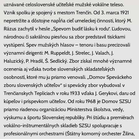
uznávané celoslovenské učiteľské mužské vokálne teleso.
Vznik spolku je spojený s mestom Trenčín. Od 3. marca 1921
nepretržite a dôstojne napĺňa cieľ umeleckej činnosti, ktorý M.
Rázus zachytil v hesle „Spevom budiť lásku k rodu“. Ľudovou,
národnou či sakrálnou piesňou sa zbor predstavil tisíckami
vystúpení. Spev mužských hlasov – tenoru i basu precizovali
významní dirigenti: M. Ruppeldt, J. Strelec, J. Valach, J.
Haluzický, P. Hradil, Š. Sedlický. Zbor získal mnohé významné
ocenenia aj vďaka tvorbe slovenských skladateľských
osobností, ktoré mu ju priamo venovali. „Domov Speváckeho
zboru slovenských učiteľov“ si spevácky zbor vybudoval v
Trenčianskych Tepliciach v roku 1933 vďaka J. Gerykovi, daru od
kúpeľov i príspevkom učiteľov. Od roku 1968 je Domov SZSU
priamo riadenou organizáciou Ministerstva školstva, vedy,
výskumu a športu Slovenskej republiky. Pri štúdiu a premiérach
vokálno-inštrumentálnych skladieb SZSU spolupracuje s
profesionálnymi orchestrami (Štátny komorný orchester Žilina,