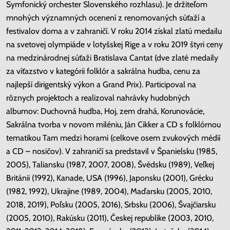
Symfonický orchester Slovenského rozhlasu). Je držiteľom
mnohých významných ocenení z renomovaných súťaží a
festivalov doma a v zahraničí. V roku 2014 získal zlatú medailu
na svetovej olympiáde v lotyšskej Rige a v roku 2019 štyri ceny
na medzinárodnej súťaži Bratislava Cantat (dve zlaté medaily
za víťazstvo v kategórii folklór a sakrálna hudba, cenu za
najlepší dirigentský výkon a Grand Prix). Participoval na
rôznych projektoch a realizoval nahrávky hudobných
albumov: Duchovná hudba, Hoj, zem drahá, Korunovácie,
Sakrálna tvorba v novom miléniu, Ján Cikker a CD s folklórnou
tematikou Tam medzi horami (celkove osem zvukových médií
a CD – nosičov). V zahraničí sa predstavil v Španielsku (1985,
2005), Taliansku (1987, 2007, 2008), Švédsku (1989), Veľkej
Británii (1992), Kanade, USA (1996), Japonsku (2001), Grécku
(1982, 1992), Ukrajine (1989, 2004), Maďarsku (2005, 2010,
2018, 2019), Poľsku (2005, 2016), Srbsku (2006), Švajčiarsku
(2005, 2010), Rakúsku (2011), Českej republike (2003, 2010,