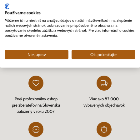
Zdroj: www.pofis.sk
Používame cookies
Môžeme ich umiestniť na analýzu údajov o našich návštevníkoch, na zlepšenie
našich webových stránok, zobrazovanie prispôsobeného obsahu a na
poskytovanie skvelého zážitku z webových stránok. Pre viac informácií o cookies
používame otvorené nastavenia.
Kopírovať link
Nie, uprav
Ok, pokračujte
Prečo sa rozhodnúť pre Nunofi
Prvý profesionálny eshop
Viac ako 82 000
pre zberateľov na Slovensku
vybavených objednávok
založený v roku 2007