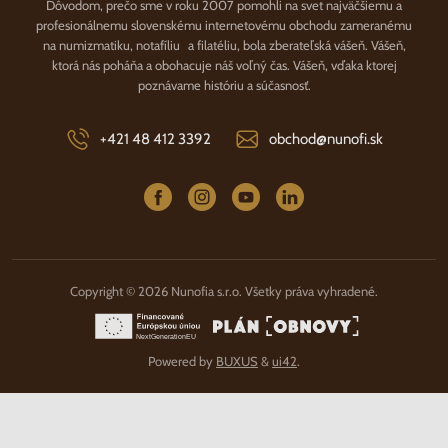
Dôvodom, prečo sme v roku 2007 pomohli na svet najväčšiemu a
profesionálnemu slovenskému internetovému obchodu zameranému
na numizmatiku, notafíliu a filatéliu, bola zberateľská vášeň. Vášeň,
ktorá nás poháňa a obohacuje náš voľný čas. Vášeň, vďaka ktorej
poznávame históriu a súčasnosť.
+421 48 412 3392
obchod@nunofi.sk
Copyright © 2026 Nunofia s.r.o. Všetky práva vyhradené.
Powered by
BUXUS
&
ui42
.