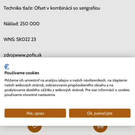
Technika tlače: Ofset v kombinácii so serigrafiou
Náklad: 250 000
WNS: SK022 23
zdroj:www.pofis.sk
Používame cookies
Môžeme ich umiestniť na analýzu údajov o našich návštevníkoch, na zlepšenie
Kopírovať link
našich webových stránok, zobrazovanie prispôsobeného obsahu a na
poskytovanie skvelého zážitku z webových stránok. Pre viac informácií o cookies
používame otvorené nastavenia.
Prečo sa rozhodnúť pre Nunofi
Nie, uprav
Ok, pokračujte