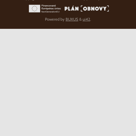
Powered by
BUXUS
&
ui42
.