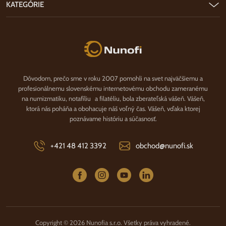
KATEGÓRIE
Nunofi.sk
Dôvodom, prečo sme v roku 2007 pomohli na svet najväčšiemu a
profesionálnemu slovenskému internetovému obchodu zameranému
na numizmatiku, notafíliu a filatéliu, bola zberateľská vášeň. Vášeň,
ktorá nás poháňa a obohacuje náš voľný čas. Vášeň, vďaka ktorej
poznávame históriu a súčasnosť.
+421 48 412 3392
obchod@nunofi.sk
Copyright © 2026 Nunofia s.r.o. Všetky práva vyhradené.