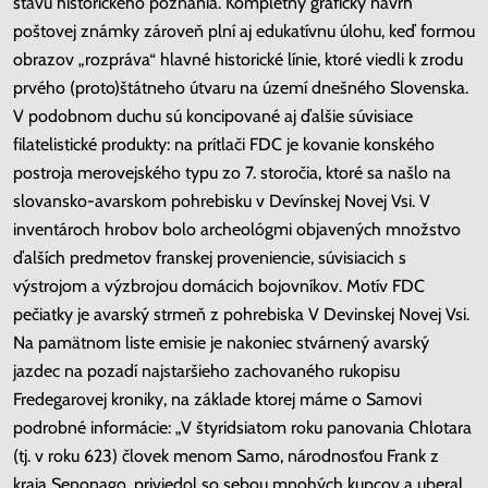
stavu historického poznania. Kompletný grafický návrh
poštovej známky zároveň plní aj edukatívnu úlohu, keď formou
obrazov „rozpráva“ hlavné historické línie, ktoré viedli k zrodu
prvého (proto)štátneho útvaru na území dnešného Slovenska.
V podobnom duchu sú koncipované aj ďalšie súvisiace
filatelistické produkty: na prítlači FDC je kovanie konského
postroja merovejského typu zo 7. storočia, ktoré sa našlo na
slovansko-avarskom pohrebisku v Devínskej Novej Vsi. V
inventároch hrobov bolo archeológmi objavených množstvo
ďalších predmetov franskej proveniencie, súvisiacich s
výstrojom a výzbrojou domácich bojovníkov. Motív FDC
pečiatky je avarský strmeň z pohrebiska V Devinskej Novej Vsi.
Na pamätnom liste emisie je nakoniec stvárnený avarský
jazdec na pozadí najstaršieho zachovaného rukopisu
Fredegarovej kroniky, na základe ktorej máme o Samovi
podrobné informácie: „V štyridsiatom roku panovania Chlotara
(tj. v roku 623) človek menom Samo, národnosťou Frank z
kraja Senonago, priviedol so sebou mnohých kupcov a uberal