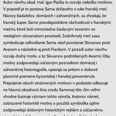
Autor návrhu akad. mal. Igor Piačka tu rozvíja niekoľko motívov.
V popredí je to postava Sama držiaceho v ruke franský meč.
Názory bádateľov, domácich i zahraničných, sa zhodujú, že
franský kupec Samo pravdepodobne obchodoval s franskými
mečmi, ktoré boli mimoriadne žiadaným tovarom vo
vtedajšom slovanskom prostredí. Zodvihnutý meč zasa
symbolizuje odhodlanie Sama viesť povstanie Slovanov proti
Avarom a následne aj proti Frankom. V pozadí autor návrhu
rozvíja druhý motív, a to Slovanov podrobených Avarmi. Oba
motívy zodpovedajú súčasným poznatkom domácej i
zahraničnej historiografie, opierajú sa pritom o dobové
písomné pramene byzantskej i franskej proveniencie.
Prepojenie oboch stvárnených motívov v podstate odkazuje
na hlavnú obsahovú líniu zrodu Samovej ríše, čím veľmi
vhodne ilustruje význam tohto výročia. Autorov námet,
zobrazené historické motívy a použitá symbolika úplne
zodpovedajú dobovým historickým reáliám a súčasnému