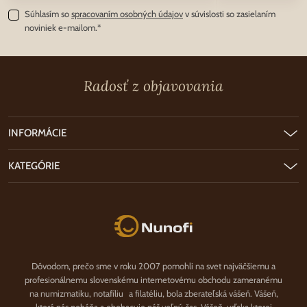
Súhlasím so
spracovaním osobných údajov
v súvislosti so zasielaním
noviniek e-mailom.*
Radosť z objavovania
INFORMÁCIE
KATEGÓRIE
Nunofi.sk
Dôvodom, prečo sme v roku 2007 pomohli na svet najväčšiemu a
profesionálnemu slovenskému internetovému obchodu zameranému
na numizmatiku, notafíliu a filatéliu, bola zberateľská vášeň. Vášeň,
ktorá nás poháňa a obohacuje náš voľný čas. Vášeň, vďaka ktorej