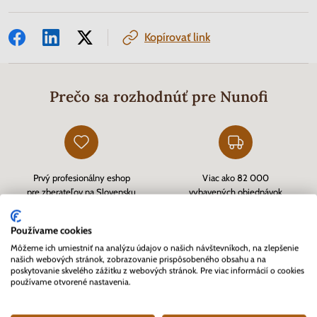
Kopírovať link
Prečo sa rozhodnúť pre Nunofi
Prvý profesionálny eshop
Viac ako 82 000
pre zberateľov na Slovensku
vybavených objednávok
založený v roku 2007
Používame cookies
Môžeme ich umiestniť na analýzu údajov o našich návštevníkoch, na zlepšenie
našich webových stránok, zobrazovanie prispôsobeného obsahu a na
poskytovanie skvelého zážitku z webových stránok. Pre viac informácií o cookies
používame otvorené nastavenia.
Zákazníkmi overený eshop
Rýchle doručenie tovaru skladom
cez
Heureka.sk
a kvalitný zákaznícky servis