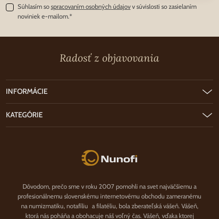
Súhlasím so
spracovaním osobných údajov
v súvislosti so zasielaním
noviniek e-mailom.*
Radosť z objavovania
INFORMÁCIE
KATEGÓRIE
Nunofi.sk
Dôvodom, prečo sme v roku 2007 pomohli na svet najväčšiemu a
profesionálnemu slovenskému internetovému obchodu zameranému
na numizmatiku, notafíliu a filatéliu, bola zberateľská vášeň. Vášeň,
ktorá nás poháňa a obohacuje náš voľný čas. Vášeň, vďaka ktorej