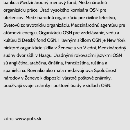
banku a Medzinárodný menový fond, Medzinárodnú
organizáciu práce, Úrad vysokého komisára OSN pre
utečencov, Medzinárodnú organizáciu pre civilné letectvo,
Svetovú zdravotnícku organizáciu, Medzinárodnú agentúru pre
atómovú energiu, Organizáciu OSN pre vzdelávanie, vedu a
kultúru či Detský fond OSN. Hlavným sídlom OSN je New York,
niektoré organizácie sídlia v Ženeve a vo Viedni, Medzinárodný
súdny dvor sídli v Haagu. Úradnými rokovacími jazykmi OSN
sú angličtina, arabčina, čínština, francúzština, ruština a
španielčina. Rovnako ako mala medzivojnová Spoločnosť
národov v Ženeve k dispozícii vlastné poštové známky,
používajú svoje známky i poštové úrady v sídlach OSN.
zdroj: www.pofis.sk