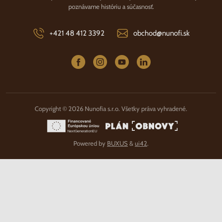
poznávame históriu a súčasnosť.
+421 48 412 3392
obchod@nunofi.sk
Copyright © 2026 Nunofia s.r.o. Všetky práva vyhradené.
Powered by
BUXUS
&
ui42
.