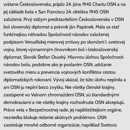
vrátane Československa, prijalo 24. júna 1945 Chartu OSN a na
jej základe bola v San Franciscu 24. októbra 1945 OSN
založená. Prvý stálym predstaviteľom Československa v OSN
bol slovenský diplomat a právnik Ján Papánek. Mala sa stať
funkčnejšou náhradou Spoločnosti národov založenej
podpisom Versaillskej mierovej zmluvy po skončení I. svetovej
vojny, ktorej významným činovníkom bol i československý
diplomat, Slovák Štefan Osuský. Hlavnou úlohou Spoločnosti
národov bolo, podobne ako je poslaním OSN, udržanie
svetového mieru a prevencia vojnových konfliktov cestou
diplomatických rokovaní. Vývoj ukázal, že túto úlohu neplnila a
ani OSN ju neplní bezo zvyšku. Nie všetky členské krajiny,
zastúpené vo Valnom zhromaždení OSN, sú štandardnými
demokraciami a nie všetky krajiny rozhodnutia OSN akceptujú.
Právo veta v Bezpečnostnej rade, jej najdôležitejšom orgáne,
nezriedka blokuje riešenie akútnych problémov. OSN
zastrešuje mnohé odborné organizácie, napríklad Svetovú