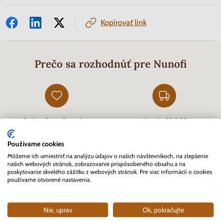
Kopírovať link
Prečo sa rozhodnúť pre Nunofi
Prvý profesionálny eshop
Viac ako 82 000
pre zberateľov na Slovensku
vybavených objednávok
založený v roku 2007
Používame cookies
Môžeme ich umiestniť na analýzu údajov o našich návštevníkoch, na zlepšenie
našich webových stránok, zobrazovanie prispôsobeného obsahu a na
poskytovanie skvelého zážitku z webových stránok. Pre viac informácií o cookies
používame otvorené nastavenia.
Zákazníkmi overený eshop
Rýchle doručenie tovaru skladom
cez
Heureka.sk
a kvalitný zákaznícky servis
Nie, uprav
Ok, pokračujte