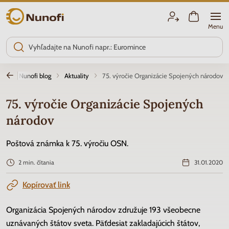
Nunofi.sk
Menu
od
Nunofi blog
Aktuality
75. výročie Organizácie Spojených národov
75. výročie Organizácie Spojených
národov
Poštová známka k 75. výročiu OSN.
2 min. čítania
31.01.2020
Kopírovať link
Organizácia Spojených národov združuje 193 všeobecne
uznávaných štátov sveta. Päťdesiat zakladajúcich štátov,