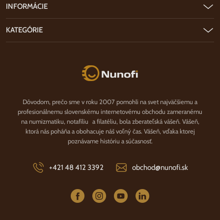
INFORMÁCIE
KATEGÓRIE
Nunofi.sk
Dôvodom, prečo sme v roku 2007 pomohli na svet najväčšiemu a
profesionálnemu slovenskému internetovému obchodu zameranému
na numizmatiku, notafíliu a filatéliu, bola zberateľská vášeň. Vášeň,
ktorá nás poháňa a obohacuje náš voľný čas. Vášeň, vďaka ktorej
poznávame históriu a súčasnosť.
+421 48 412 3392
obchod@nunofi.sk