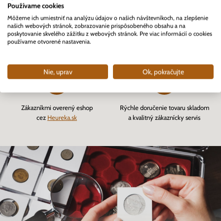
Používame cookies
Môžeme ich umiestniť na analýzu údajov o našich návštevníkoch, na zlepšenie
našich webových stránok, zobrazovanie prispôsobeného obsahu a na
poskytovanie skvelého zážitku z webových stránok. Pre viac informácií o cookies
Prvý profesionálny eshop
Viac ako 82 000
používame otvorené nastavenia.
pre zberateľov na Slovensku
vybavených objednávok
založený v roku 2007
Nie, uprav
Ok, pokračujte
Zákazníkmi overený eshop
Rýchle doručenie tovaru skladom
cez
Heureka.sk
a kvalitný zákaznícky servis