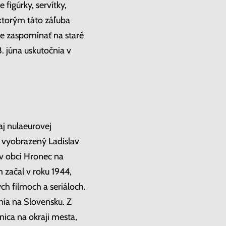
figúrky, servítky,
ektorým táto záľuba
te zaspomínať na staré
. júna uskutočnia v
aj nulaeurovej
e vyobrazený Ladislav
 v obci Hronec na
 začal v roku 1944,
h filmoch a seriáloch.
nia na Slovensku. Z
ica na okraji mesta,