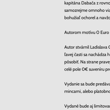
kapitána Dabača z rovno
samozrejme omnoho viac. 
bohužiaľ ochorel a navžd
Autorom motívu 0 Euro 
Autor stvárnil Ladislava 
ľavej časti sa nachádza 
pôsobiť. Na strane pravej
celé pole 0€ suveníru pr
Vydanie sa bude predáva
mincami, alebo platobno
Vydané bude aj limitovan