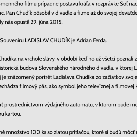
menného filmu prípadne postavu kráľa v rozprávke Soľ nad 
Pán Chudík pôsobil v divadle a filme až do svojej deväťdes
y nás opustil 29. júna 2015.
Souveniru LADISLAV CHUDÍK je Adrian Ferda.
Chudíka na vrchole slávy, v období keď ho už všetci poznali 
historická budova Slovenského národného divadla, v ktorej L
 je znázornený portrét Ladislava Chudíka zo začiatkov svojej
echádza filmový pás, ako symbol jeho televíznej a filmovej k
ť prostredníctvom výdajného automatu, v ktorom bude možn
u kartou.
é množstvo 100 ks so zlatou prítlačou, ktoré si budú môcť 