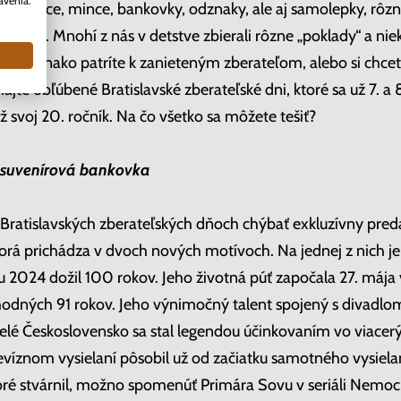
avenia.
hľadnice, mince, bankovky, odznaky, ale aj samolepky, rôzne 
mavosti. Mnohí z nás v detstve zbierali rôzne „poklady“ a ni
. Ak rovnako patríte k zanieteným zberateľom, alebo si chce
jte obľúbené Bratislavské zberateľské dni, ktoré sa už 7. a 8
ž svoj 20. ročník. Na čo všetko sa môžete tešiť?
 suvenírová bankovka
Bratislavských zberateľských dňoch chýbať exkluzívny pred
torá prichádza v dvoch nových motívoch. Na jednej z nich j
ku 2024 dožil 100 rokov. Jeho životná púť započala 27. mája
hodných 91 rokov. Jeho výnimočný talent spojený s divadlom
lé Československo sa stal legendou účinkovaním vo viacerýc
evíznom vysielaní pôsobil už od začiatku samotného vysiela
ré stvárnil, možno spomenúť Primára Sovu v seriáli Nemocn