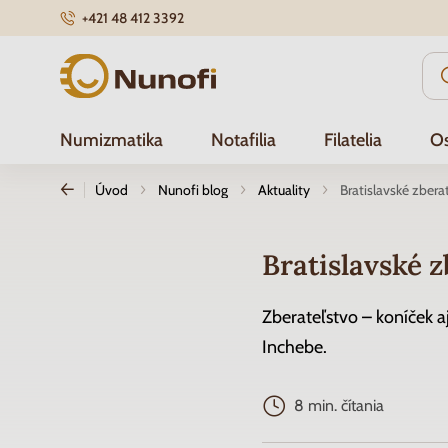
+421 48 412 3392
Nunofi.sk
Numizmatika
Notafilia
Filatelia
Os
Úvod
Nunofi blog
Aktuality
Bratislavské zbera
Bratislavské z
Zberateľstvo – koníček a
Inchebe.
8 min. čítania