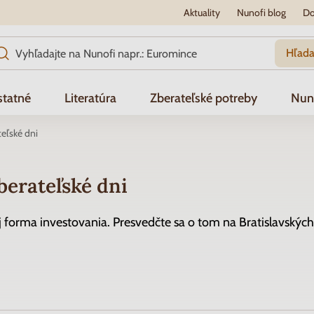
Aktuality
Nunofi blog
Do
Hľada
tatné
Literatúra
Zberateľské potreby
Nun
teľské dni
berateľské dni
j forma investovania. Presvedčte sa o tom na Bratislavskýc