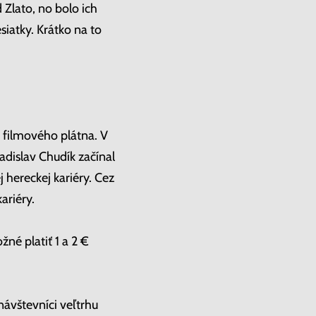
Zlato, no bolo ich
iatky. Krátko na to
z filmového plátna. V
adislav Chudík začínal
 hereckej kariéry. Cez
ariéry.
é platiť 1 a 2 €
návštevníci veľtrhu