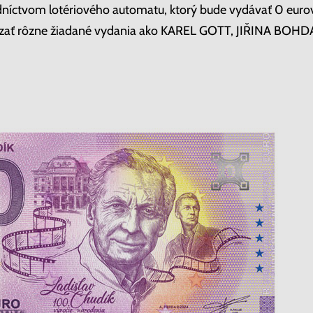
dníctvom lotériového automatu, ktorý bude vydávať 0 eur
zať rôzne žiadané vydania ako KAREL GOTT, JIŘINA BOHDA