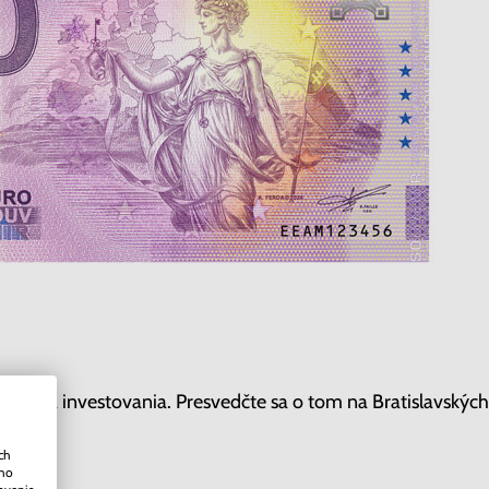
j forma investovania. Presvedčte sa o tom na Bratislavskýc
ch
ého