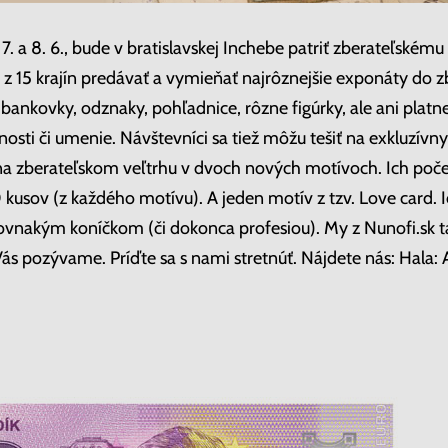
7. a 8. 6., bude v bratislavskej Inchebe patriť zberateľskému
ž z 15 krajín predávať a vymieňať najrôznejšie exponáty do 
ankovky, odznaky, pohľadnice, rôzne figúrky, ale ani platne
osti či umenie. Návštevníci sa tiež môžu tešiť na exkluzívn
na zberateľskom veľtrhu v dvoch nových motívoch. Ich poče
kusov (z každého motívu). A jeden motív z tzv. Love card. 
s rovnakým koníčkom (či dokonca profesiou). My z Nunofi.sk
ás pozývame. Príďte sa s nami stretnúť. Nájdete nás: Hala: A