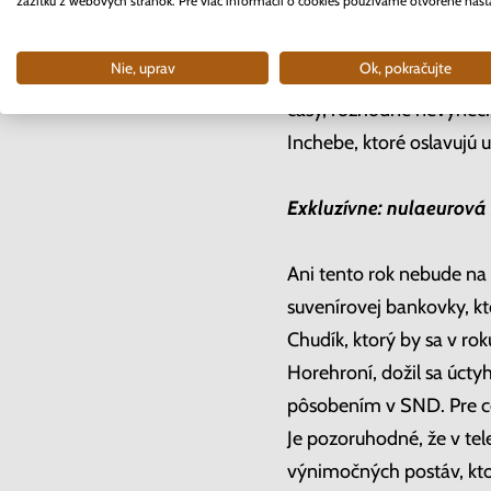
zážitku z webových stránok. Pre viac informácií o cookies používame otvorené nast
Poštové známky, listy, po
plechovky a ďalšie zaují
Nie, uprav
Ok, pokračujte
zostala až do dospelosti
časy, rozhodne nevynecha
Inchebe, ktoré oslavujú u
Exkluzívne: nulaeurová
Ani tento rok nebude na 
suvenírovej bankovky, k
Chudík, ktorý by sa v ro
Horehroní, dožil sa úcty
pôsobením v SND. Pre ce
Je pozoruhodné, že v tel
výnimočných postáv, kto