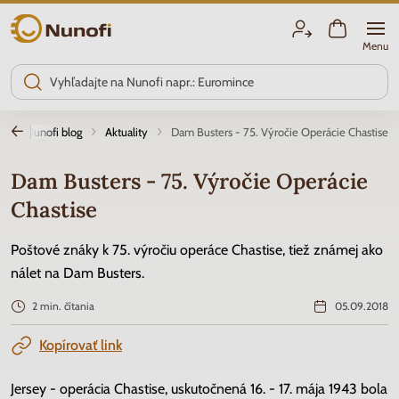
Nunofi.sk
Menu
d
Nunofi blog
Aktuality
Dam Busters - 75. Výročie Operácie Chastise
Dam Busters - 75. Výročie Operácie
Chastise
Poštové znáky k 75. výročiu operáce Chastise, tiež známej ako
nálet na Dam Busters.
2 min. čítania
05.09.2018
Kopírovať link
Jersey - operácia Chastise, uskutočnená 16. - 17. mája 1943 bola