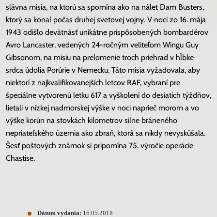
slávna misia, na ktorú sa spomína ako na nálet Dam Busters,
ktorý sa konal počas druhej svetovej vojny. V noci zo 16. mája
1943 odišlo devätnásť unikátne prispôsobených bombardérov
Avro Lancaster, vedených 24-ročným veliteľom Wingu Guy
Gibsonom, na misiu na prelomenie troch priehrad v hĺbke
srdca údolia Porúrie v Nemecku. Táto misia vyžadovala, aby
niektorí z najkvalifikovanejších letcov RAF, vybraní pre
špeciálne vytvorenú letku 617 a vyškolení do desiatich týždňov,
lietali v nízkej nadmorskej výške v noci naprieč morom a vo
výške korún na stovkách kilometrov silne bráneného
nepriateľského územia ako zbraň, ktorá sa nikdy nevyskúšala.
Šesť poštových známok si pripomína 75. výročie operácie
Chastise.
Dátum vydania:
16.05.2018