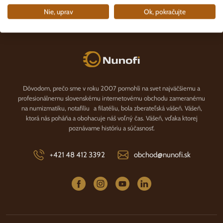
Nie, uprav
Ok, pokračujte
KATEGÓRIE
Nunofi.sk
Dôvodom, prečo sme v roku 2007 pomohli na svet najväčšiemu a
profesionálnemu slovenskému internetovému obchodu zameranému
na numizmatiku, notafíliu a filatéliu, bola zberateľská vášeň. Vášeň,
ktorá nás poháňa a obohacuje náš voľný čas. Vášeň, vďaka ktorej
poznávame históriu a súčasnosť.
+421 48 412 3392
obchod@nunofi.sk