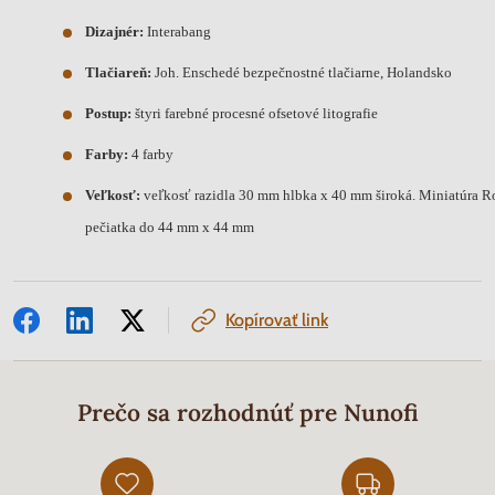
Dizajnér:
Interabang
Tlačiareň:
Joh.
Enschedé bezpečnostné tlačiarne, Holandsko
Postup:
štyri farebné procesné ofsetové litografie
Farby:
4 farby
Veľkosť:
veľkosť razidla 30 mm hlbka x 40 mm široká.
Miniatúra R
pečiatka do 44 mm x 44 mm
Kopírovať link
Prečo sa rozhodnúť pre Nunofi