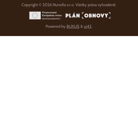
Copyright © 2026 Nunofia s.r.o. Všetky práva vyhradené.
Powered by
BUXUS
&
ui42
.