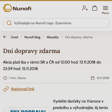
Nunofi.sk
Menu
Úvod
Nunofi blog
Aktuality
Dni dopravy zdarma
Dni dopravy zdarma
Akcia platí iba v rámci SR a ČR od 12:00 hod. 13.11.2018 do
23:59 hod. 15.11.2018
1 min. čítania
13.11.2018
Kopírovať link
Vyriešte darčeky na Vianoce v
predstihu a výhodnejšie. Aj tento