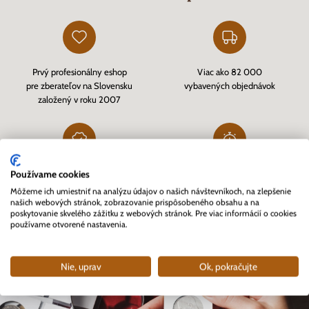
Prvý profesionálny eshop
Viac ako 82 000
pre zberateľov na Slovensku
vybavených objednávok
založený v roku 2007
Používame cookies
Zákazníkmi overený eshop
Rýchle doručenie tovaru skladom
cez
Heureka.sk
a kvalitný zákaznícky servis
Môžeme ich umiestniť na analýzu údajov o našich návštevníkoch, na zlepšenie
našich webových stránok, zobrazovanie prispôsobeného obsahu a na
poskytovanie skvelého zážitku z webových stránok. Pre viac informácií o cookies
používame otvorené nastavenia.
Nie, uprav
Ok, pokračujte