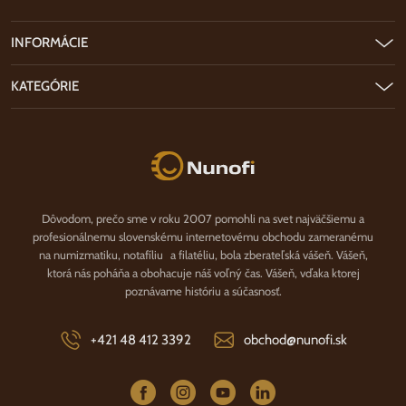
INFORMÁCIE
KATEGÓRIE
Nunofi.sk
Dôvodom, prečo sme v roku 2007 pomohli na svet najväčšiemu a
profesionálnemu slovenskému internetovému obchodu zameranému
na numizmatiku, notafíliu a filatéliu, bola zberateľská vášeň. Vášeň,
ktorá nás poháňa a obohacuje náš voľný čas. Vášeň, vďaka ktorej
poznávame históriu a súčasnosť.
+421 48 412 3392
obchod@nunofi.sk