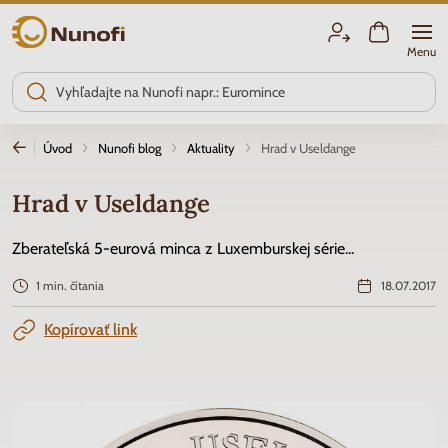
Nunofi.sk
Menu
Úvod
Nunofi blog
Aktuality
Hrad v Useldange
Hrad v Useldange
Zberateľská 5-eurová minca z Luxemburskej série...
1 min. čítania
18.07.2017
Kopírovať link