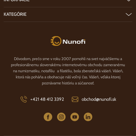
KATEGÓRIE
Nunofi.sk
Dôvodom, prečo sme v roku 2007 pomohli na svet najväčšiemu a
profesionálnemu slovenskému internetovému obchodu zameranému
na numizmatiku, notafíliu a filatéliu, bola zberateľská vášeň. Vášeň,
ktorá nás poháňa a obohacuje náš voľný čas. Vášeň, vďaka ktorej
poznávame históriu a súčasnosť.
+421 48 412 3392
obchod@nunofi.sk