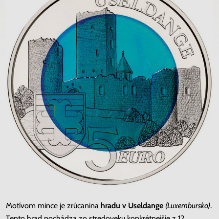
Motívom mince je zrúcanina
hradu v Useldange
(Luxembursko)
.
Tento hrad pochádza zo stredoveku konkrétnejšie z 12.