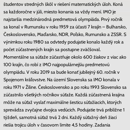
študentov stredných škôl v riešení matematických úloh. Koná
sa každoročne v júli, miesto konania sa vždy mení. IMO je
najstaršia medzinárodná predmetová olympiáda. Prvý ročník
sa konal v Rumunsku v roku 1959 za účasti 7 krajín – Bulharsko,
Československo, Maďarsko, NDR, Poľsko, Rumunsko a ZSSR. S
výnimkou roku 1980 sa odvtedy podujatie konalo každý rok a
počet zúčastnených krajín sa postupne zväčšoval.
Momentálne sa súťaže zúčastňuje okolo 600 žiakov z viac ako
100 krajín, čo robí z IMO najpopulárnejšiu predmetovú
olympiádu. V roku 2019 sa bude konať jubilejný 60. ročník v
Spojenom kráľovstve. Na území Slovenska sa IMO konala v
roku 1971 v Žiline. Československo a po roku 1993 Slovensko sa
zúčastnilo všetkých ročníkov súťaže. Každá zúčastnená krajina
môže na súťaž vyslať maximálne šesticu súťažiacich, ktorých
sprevádza zvyčajne dvojica vedúcich. Podujatie trvá približne 1
týždeň, samotná súťaž trvá 2 dni. Každý súťažný deň žiaci
riešia trojicu úloh v časovom limite 4,5 hodiny. Zadania