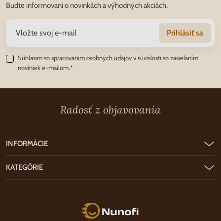
Budte informovaní o novinkách a výhodných akciách.
Prihlásiť sa
Súhlasím so
spracovaním osobných údajov
v súvislosti so zasielaním
noviniek e-mailom.*
Radosť z objavovania
INFORMÁCIE
KATEGÓRIE
Nunofi.sk