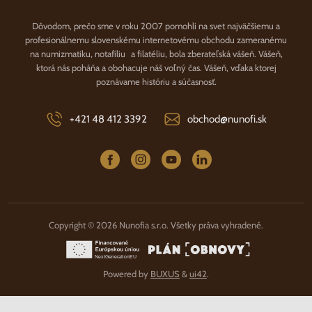
Dôvodom, prečo sme v roku 2007 pomohli na svet najväčšiemu a
profesionálnemu slovenskému internetovému obchodu zameranému
na numizmatiku, notafíliu a filatéliu, bola zberateľská vášeň. Vášeň,
ktorá nás poháňa a obohacuje náš voľný čas. Vášeň, vďaka ktorej
poznávame históriu a súčasnosť.
+421 48 412 3392
obchod@nunofi.sk
Copyright © 2026 Nunofia s.r.o. Všetky práva vyhradené.
Powered by
BUXUS
&
ui42
.