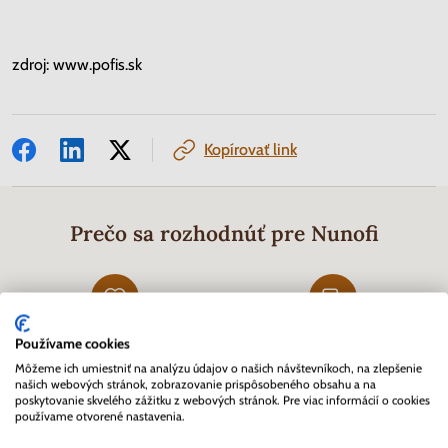
zdroj: www.pofis.sk
Kopírovať link
Prečo sa rozhodnúť pre Nunofi
Používame cookies
Prvý profesionálny eshop
Viac ako 82 000
Môžeme ich umiestniť na analýzu údajov o našich návštevníkoch, na zlepšenie
pre zberateľov na Slovensku
vybavených objednávok
našich webových stránok, zobrazovanie prispôsobeného obsahu a na
založený v roku 2007
poskytovanie skvelého zážitku z webových stránok. Pre viac informácií o cookies
používame otvorené nastavenia.