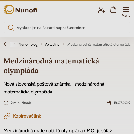
Nunofi.sk
Menu
Úvod
Nunofi blog
Aktuality
Medzinárodná matematická olympiáda
Medzinárodná matematická
olympiáda
Nová slovenská poštová známka - Medzinárodná
matematická olympiáda
2 min. čítania
18.07.2019
Kopírovať link
Medzinárodná matematická olympiáda (IMO) je súťaž