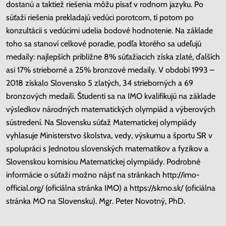
dostanú a taktiež riešenia môžu písať v rodnom jazyku. Po
súťaži riešenia prekladajú vedúci porotcom, tí potom po
konzultácii s vedúcimi udelia bodové hodnotenie. Na základe
toho sa stanoví celkové poradie, podľa ktorého sa udeľujú
medaily: najlepších približne 8% súťažiacich získa zlaté, ďalších
asi 17% strieborné a 25% bronzové medaily. V období 1993 –
2018 získalo Slovensko 5 zlatých, 34 strieborných a 69
bronzových medailí. Študenti sa na IMO kvalifikujú na základe
výsledkov národných matematických olympiád a výberových
sústredení. Na Slovensku súťaž Matematickej olympiády
vyhlasuje Ministerstvo školstva, vedy, výskumu a športu SR v
spolupráci s Jednotou slovenských matematikov a fyzikov a
Slovenskou komisiou Matematickej olympiády. Podrobné
informácie o súťaži možno nájsť na stránkach http://imo-
official.org/ (oficiálna stránka IMO) a https://skmo.sk/ (oficiálna
stránka MO na Slovensku). Mgr. Peter Novotný, PhD.