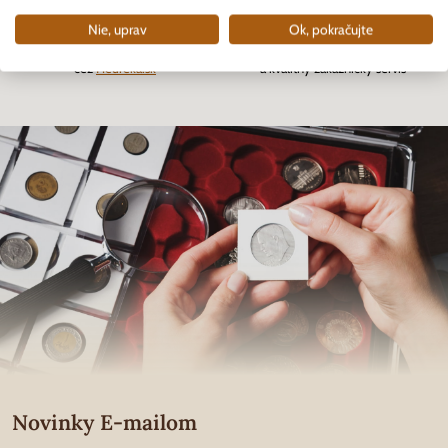
Nie, uprav
Ok, pokračujte
Zákazníkmi overený eshop
Rýchle doručenie tovaru skladom
cez
Heureka.sk
a kvalitný zákaznícky servis
Novinky E-mailom