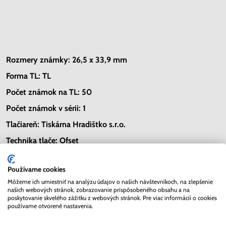
Rozmery známky:
26,5 x 33,9 mm
Forma TL: TL
Počet známok na TL: 50
Počet známok v sérii: 1
Tlačiareň: Tiskárna Hradištko s.r.o.
Technika tlače: Ofset
Náklad: 1 000 000
Používame cookies
Môžeme ich umiestniť na analýzu údajov o našich návštevníkoch, na zlepšenie
Zdroj: www.pofis.sk
našich webových stránok, zobrazovanie prispôsobeného obsahu a na
poskytovanie skvelého zážitku z webových stránok. Pre viac informácií o cookies
používame otvorené nastavenia.