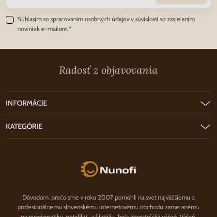
Súhlasím so
spracovaním osobných údajov
v súvislosti so zasielaním
noviniek e-mailom.*
Radosť z objavovania
INFORMÁCIE
KATEGÓRIE
Nunofi.sk
Dôvodom, prečo sme v roku 2007 pomohli na svet najväčšiemu a
profesionálnemu slovenskému internetovému obchodu zameranému
na numizmatiku, notafíliu a filatéliu, bola zberateľská vášeň. Vášeň,