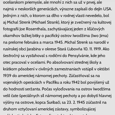
oceliarskom priemysle, ale mnohí z nich sa už v prvej, ale
najmä v neskorších generáciách, výrazne zapísali do dejín USA.
Jedným z nich, o ktorom sa dlho v rodnej vlasti nevedelo, bol
aj Michal Strenk (Michael Strank), ktorý je zvečnený na kultovej
fotografii Joe Rosenthala, zachytávajúcej jeden z kľúčových
okamihov ťažkej bitky o pacifický ostrov Iwodžima (Iwo Jima)
na prelome februára a marca 1945. Michal Strenk sa narodil v
rusínskej obci Jarabina v okrese Stará Ľubovňa 10. 11. 1919. Ako
šesťročný sa vysťahoval s rodičmi do Pensylvánie, kde jeho
otec pracoval v oceliarni. Po absolvovaní strednej školy a
krátkom pôsobení v civilných zamestnaniach vstúpil v októbri
1939 do americkej námornej pechoty. Zúčastňoval sa na
vojenských operáciách v Pacifiku a roku 1942 bol povýšený už
do hodnosti seržanta. Počas vyloďovania na ostrov Iwodžima
velil čate špeciálnych síl námornej pechoty a po dobytí hlavnej
výšiny na ostrove, kopca Suribači, sa 23. 2. 1945 zúčastnil na
druhom vztyčovaní americkej zástavy, symbolizujúcej