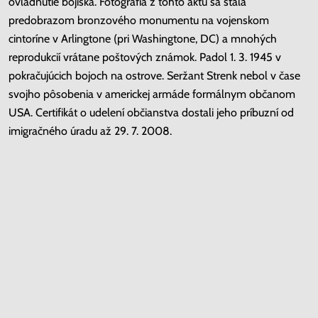
ovládnutie bojiska. Fotografia z tohto aktu sa stala
predobrazom bronzového monumentu na vojenskom
cintoríne v Arlingtone (pri Washingtone, DC) a mnohých
reprodukcií vrátane poštových známok. Padol 1. 3. 1945 v
pokračujúcich bojoch na ostrove. Seržant Strenk nebol v čase
svojho pôsobenia v americkej armáde formálnym občanom
USA. Certifikát o udelení občianstva dostali jeho príbuzní od
imigračného úradu až 29. 7. 2008.