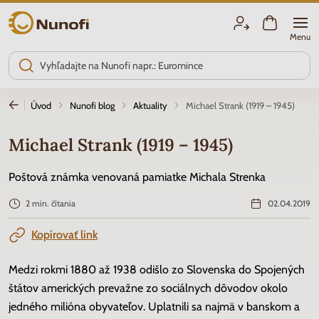
Nunofi.sk
Menu
Úvod
Nunofi blog
Aktuality
Michael Strank (1919 – 1945)
Michael Strank (1919 – 1945)
Poštová známka venovaná pamiatke Michala Strenka
2 min. čítania
02.04.2019
Kopírovať link
Medzi rokmi 1880 až 1938 odišlo zo Slovenska do Spojených
štátov amerických prevažne zo sociálnych dôvodov okolo
jedného milióna obyvateľov. Uplatnili sa najmä v banskom a