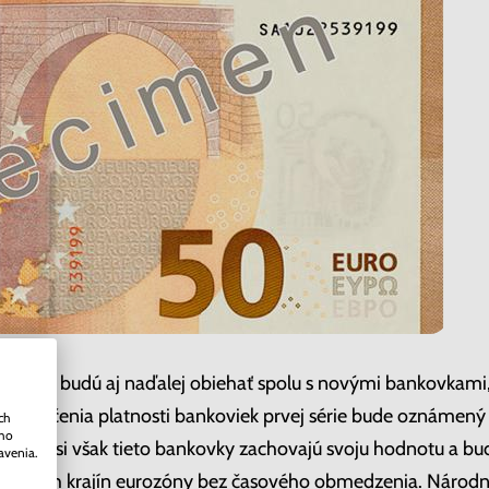
j série budú aj naďalej obiehať spolu s novými bankovkami
 ukončenia platnosti bankoviek prvej série bude oznámen
ch
ého
dátume si však tieto bankovky zachovajú svoju hodnotu a bu
avenia.
bankách krajín eurozóny bez časového obmedzenia. Národ