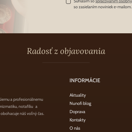
Súhlasím so
spracovaním osobný
so zasielaním noviniek e-mailom.
Radosť z objavovania
INFORMÁCIE
Aktuality
šiemu a profesionálnemu
Nunofi blog
zmatiku, notafíliu a
Doprava
a obohacuje náš voľný čas.
Kontakty
O nás