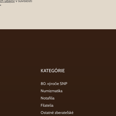
ch údajov
v súvislosti
*
KATEGÓRIE
80. výročie SNP
Numizmatika
Notafilia
Filatelia
Ostatné zberateľské