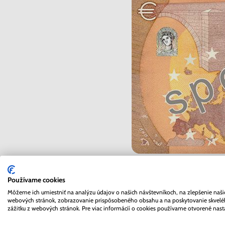
50 eurové bankovky prve
Používame cookies
z obehu sťahovať. Dátum
Môžeme ich umiestniť na analýzu údajov o našich návštevníkoch, na zlepšenie naši
webových stránok, zobrazovanie prispôsobeného obsahu a na poskytovanie skvel
predstihu. Aj po tomto 
zážitku z webových stránok. Pre viac informácií o cookies používame otvorené nast
národných centrálnych 