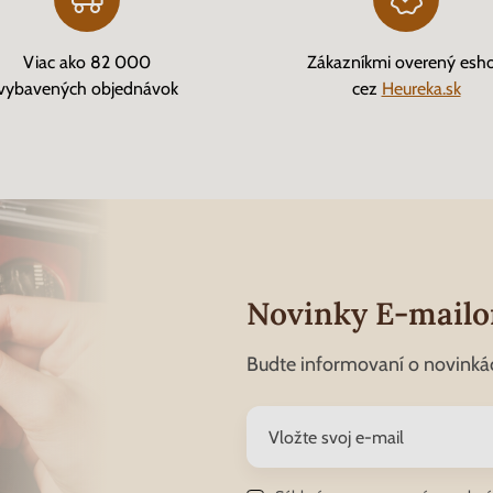
Viac ako 82 000
Zákazníkmi overený esh
vybavených objednávok
cez
Heureka.sk
Novinky E-mail
Budte informovaní o novinká