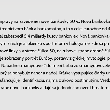
rípravy na zavedenie novej bankovky 50 €. Nová bankovka 
redníctvom bánk a bankomatov, a to v celej eurozóne od 4.
el zabezpečil 5,4 miliardy kusov bankoviek. Nová bankovka
ým z nich je aj okienko s portrétom v holograme, kde sa pr
hové linky a v strede číslica 50, na rubovej strane drobné čí
 zobrazený portrét Európy, postavy z gréckej mytológie, po 
 Nápadné smaragdové číslo mení farbu zo smaragdovozel
ktorý sa pohybuje nahor a nadol. Krátke vystupujúce čiarky
ľahčujú jej identifikáciu, najmä zrakovo postihnutým. Všet
 strane novej bankovky a dajú sa jednoducho overiť hmatom