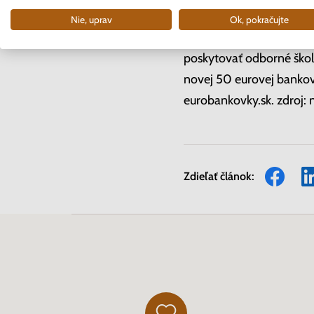
vyškolila zástupcov pol
Nie, uprav
Ok, pokračujte
odborných kurzov na roz
poskytovať odborné škol
novej 50 eurovej bankov
eurobankovky.sk. zdroj: 
Zdieľať článok: