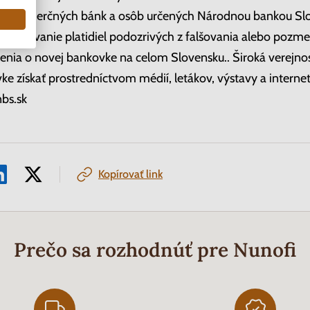
ície, komerčných bánk a osôb určených Národnou bankou S
poznávanie platidiel podozrivých z falšovania alebo pozme
enia o novej bankovke na celom Slovensku.. Široká verejno
ke získať prostredníctvom médií, letákov, výstavy a intern
nbs.sk
Kopírovať link
Prečo sa rozhodnúť pre Nunofi