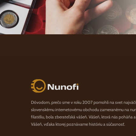
Nunofi.sk
Dôvodom, prečo sme v roku 2007 pomohli na svet najväč
slovenskému internetovému obchodu zameranému na numi
filatéliu, bola zberateľská vášeň. Vášeň, ktorá nás poháňa 
Vášeň, vďaka ktorej poznávame históriu a súčasnosť.