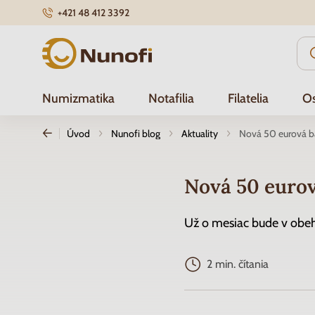
+421 48 412 3392
Nunofi.sk
Numizmatika
Notafilia
Filatelia
Os
Úvod
Nunofi blog
Aktuality
Nová 50 eurová 
Nová 50 euro
Už o mesiac bude v obe
2 min. čítania