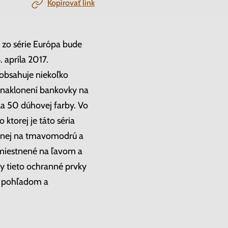
Kopírovať link
zo série Európa bude
 apríla 2017.
 obsahuje niekoľko
i naklonení bankovky na
sla 50 dúhovej farby. Vo
ktorej je táto séria
enej na tmavomodrú a
 umiestnené na ľavom a
ky tieto ochranné prvky
, pohľadom a