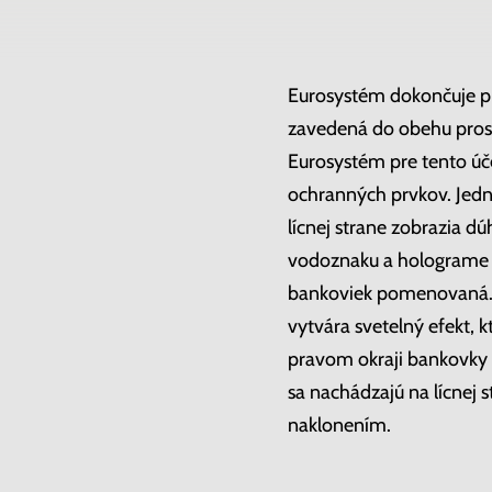
Eurosystém dokončuje p
zavedená do obehu prost
Eurosystém pre tento úč
ochranných prvkov. Jedn
lícnej strane zobrazia dú
vodoznaku a holograme je
bankoviek pomenovaná.
vytvára svetelný efekt, 
pravom okraji bankovky u
sa nachádzajú na lícnej
naklonením.