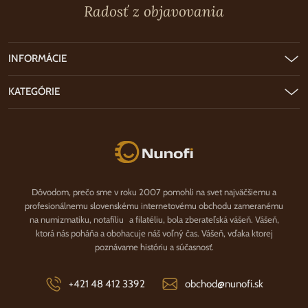
Radosť z objavovania
INFORMÁCIE
KATEGÓRIE
Nunofi.sk
Dôvodom, prečo sme v roku 2007 pomohli na svet najväčšiemu a
profesionálnemu slovenskému internetovému obchodu zameranému
na numizmatiku, notafíliu a filatéliu, bola zberateľská vášeň. Vášeň,
ktorá nás poháňa a obohacuje náš voľný čas. Vášeň, vďaka ktorej
poznávame históriu a súčasnosť.
+421 48 412 3392
obchod@nunofi.sk