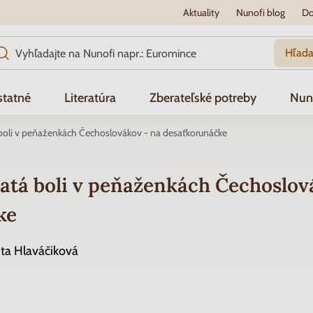
Aktuality
Nunofi blog
Do
Hľada
tatné
Literatúra
Zberateľské potreby
Nun
boli v peňaženkách Čechoslovákov - na desaťkorunáčke
atá boli v peňaženkách Čechoslov
ke
ita Hlaváčiková