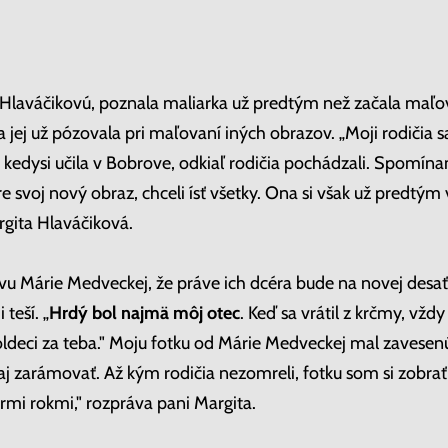
Hlaváčikovú, poznala maliarka už predtým než začala maľo
 jej už pózovala pri maľovaní iných obrazov. „Moji rodičia s
edysi učila v Bobrove, odkiaľ rodičia pochádzali. Spomínam 
re svoj nový obraz, chceli ísť všetky. Ona si však už predtý
gita Hlaváčiková.
správu Márie Medveckej, že práve ich dcéra bude na novej des
 teší. „
Hrdý bol najmä môj otec
. Keď sa vrátil z krčmy, vžd
poldeci za teba." Moju fotku od Márie Medveckej mal zavesen
aj zarámovať. Až kým rodičia nezomreli, fotku som si zobrať
rmi rokmi," rozpráva pani Margita.