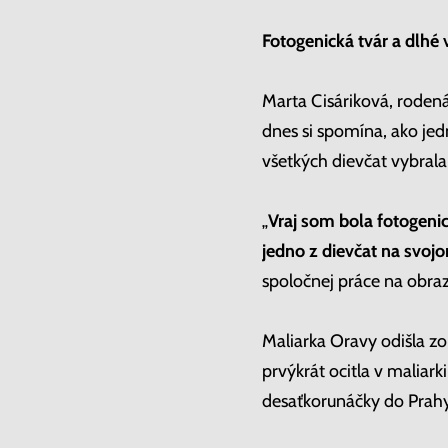
Fotogenická tvár a dlhé 
Marta Cisáriková, rodená
dnes si spomína, ako je
všetkých dievčat vybrala
„
Vraj som bola fotogenic
jedno z dievčat na svoj
spoločnej práce na obraz
Maliarka Oravy odišla zo
prvýkrát ocitla v maliark
desaťkorunáčky do Prahy. 