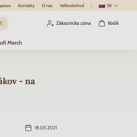
prava
Kontakty
O nás
Veľkoobchod
SK
ť
Zákaznícka zóna
Košík
ofi Merch
ákov - na
18.05.2021