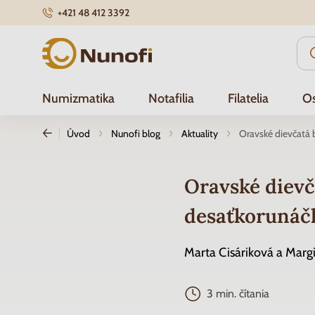
+421 48 412 3392
Nunofi.sk
Numizmatika
Notafilia
Filatelia
Os
Úvod
Nunofi blog
Aktuality
Oravské dievčatá 
Oravské dievč
desaťkorunáč
Marta Cisáriková a Marg
3 min. čítania