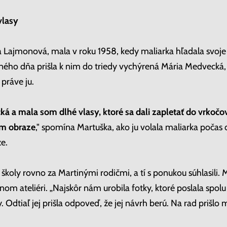
vlasy
 Lajmonová, mala v roku 1958, kedy maliarka hľadala svoje 
dného dňa prišla k nim do triedy vychýrená Mária Medvecká,
 práve ju.
ká a mala som dlhé vlasy, ktoré sa dali zapletať do vrkočo
om obraze
," spomína Martuška, ako ju volala maliarka počas
e.
 školy rovno za Martinými rodičmi, a tí s ponukou súhlasili.
inom ateliéri. „Najskôr nám urobila fotky, ktoré poslala spo
Odtiaľ jej prišla odpoveď, že jej návrh berú. Na rad prišlo 