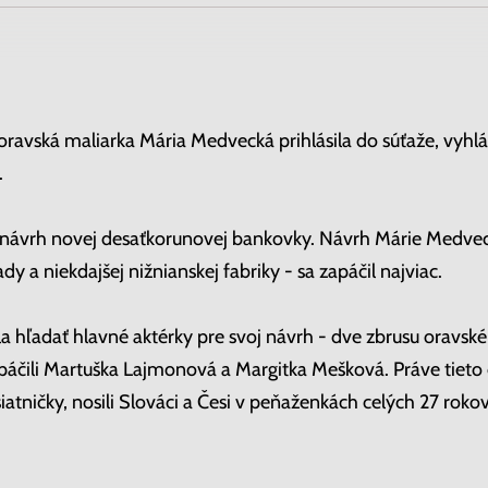
a oravská maliarka Mária Medvecká prihlásila do súťaže, vyhl
.
ť návrh novej desaťkorunovej bankovky. Návrh Márie Medvec
dy a niekdajšej nižnianskej fabriky - sa zapáčil najviac.
la hľadať hlavné aktérky pre svoj návrh - dve zbrusu oravské
zapáčili Martuška Lajmonová a Margitka Mešková. Práve tieto 
iatničky, nosili Slováci a Česi v peňaženkách celých 27 rokov