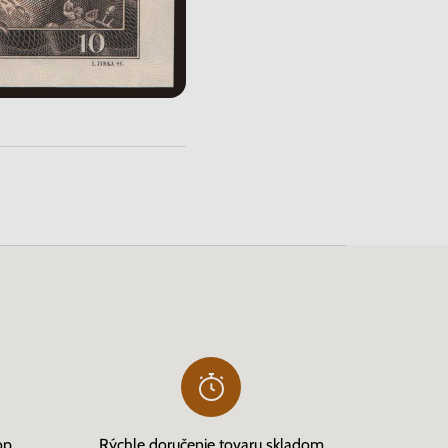
op
Rýchle doručenie tovaru skladom