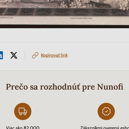
Kopírovať link
Prečo sa rozhodnúť pre Nunofi
Viac ako 82 000
Zákazníkmi overený esh