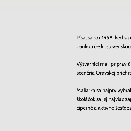
Písal sa rok 1958, keď s
bankou československou
Výtvarníci mali pripravi
scenéria Oravskej priehra
Maliarka sa najprv vybra
školáčok sa jej najviac 
čiperné a aktívne šesťdes