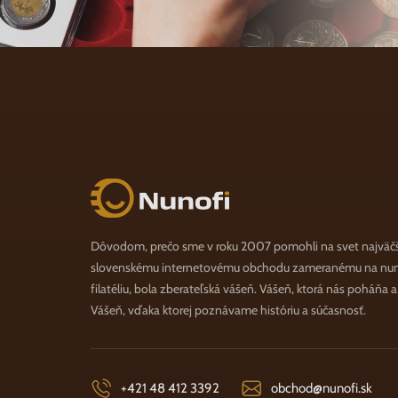
Nunofi.sk
Dôvodom, prečo sme v roku 2007 pomohli na svet najväč
slovenskému internetovému obchodu zameranému na numi
filatéliu, bola zberateľská vášeň. Vášeň, ktorá nás poháňa 
Vášeň, vďaka ktorej poznávame históriu a súčasnosť.
+421 48 412 3392
obchod@nunofi.sk