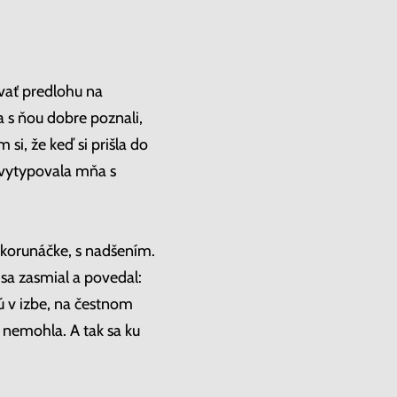
vať predlohu na
a s ňou dobre poznali,
si, že keď si prišla do
m vytypovala mňa s
aťkorunáčke, s nadšením.
y sa zasmial a povedal:
ú v izbe, na čestnom
 nemohla. A tak sa ku