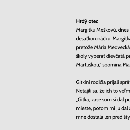
Hrdý otec
Margitku Meškovú, dnes 
desaťkorunáčku. Margitka
pretože Mária Medvecká k
školy vyberať dievčatá p
Martuškou," spomína Mar
Gitkini rodičia prijali 
Netajili sa, že ich to veľmi
„Gitka, zase som si dal 
mieste, potom mi ju dal 
mne dostala len pred šty