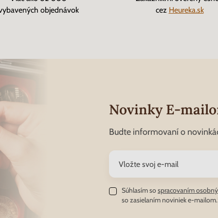
vybavených objednávok
cez
Heureka.sk
Novinky E-mail
Budte informovaní o novinká
Súhlasím so
spracovaním osobný
so zasielaním noviniek e-mailom.