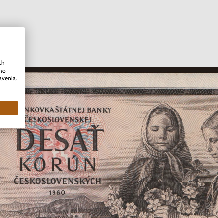
ch
ého
avenia.