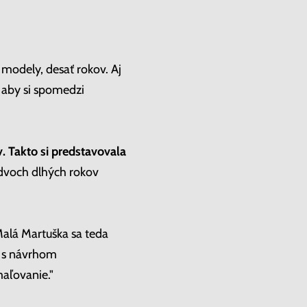
modely, desať rokov. Aj
 aby si spomedzi
v. Takto si predstavovala
 dvoch dlhých rokov
 Malá Martuška sa teda
lu s návrhom
maľovanie."