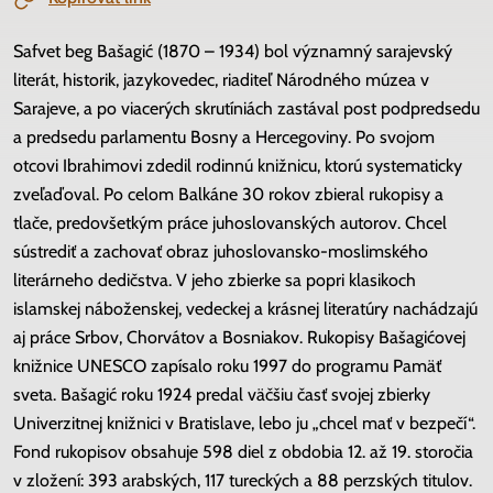
Safvet beg Bašagić (1870 – 1934) bol významný sarajevský
literát, historik, jazykovedec, riaditeľ Národného múzea v
Sarajeve, a po viacerých skrutíniách zastával post podpredsedu
a predsedu parlamentu Bosny a Hercegoviny. Po svojom
otcovi Ibrahimovi zdedil rodinnú knižnicu, ktorú systematicky
zveľaďoval. Po celom Balkáne 30 rokov zbieral rukopisy a
tlače, predovšetkým práce juhoslovanských autorov. Chcel
sústrediť a zachovať obraz juhoslovansko-moslimského
literárneho dedičstva. V jeho zbierke sa popri klasikoch
islamskej náboženskej, vedeckej a krásnej literatúry nachádzajú
aj práce Srbov, Chorvátov a Bosniakov. Rukopisy Bašagićovej
knižnice UNESCO zapísalo roku 1997 do programu Pamäť
sveta. Bašagić roku 1924 predal väčšiu časť svojej zbierky
Univerzitnej knižnici v Bratislave, lebo ju „chcel mať v bezpečí“.
Fond rukopisov obsahuje 598 diel z obdobia 12. až 19. storočia
v zložení: 393 arabských, 117 tureckých a 88 perzských titulov.