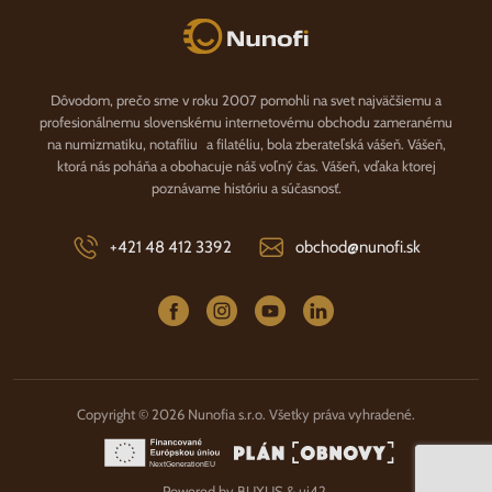
Nunofi.sk
Dôvodom, prečo sme v roku 2007 pomohli na svet najväčšiemu a
profesionálnemu slovenskému internetovému obchodu zameranému
na numizmatiku, notafíliu a filatéliu, bola zberateľská vášeň. Vášeň,
ktorá nás poháňa a obohacuje náš voľný čas. Vášeň, vďaka ktorej
poznávame históriu a súčasnosť.
+421 48 412 3392
obchod@nunofi.sk
Copyright © 2026 Nunofia s.r.o. Všetky práva vyhradené.
Powered by
BUXUS
&
ui42
.