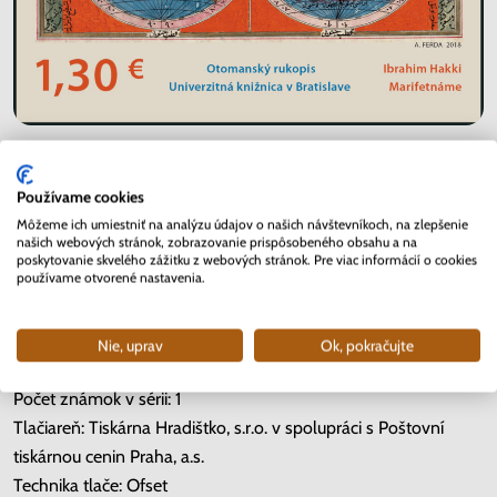
Používame cookies
Deň vydania: 27. 11. 2018
Môžeme ich umiestniť na analýzu údajov o našich návštevníkoch, na zlepšenie
našich webových stránok, zobrazovanie prispôsobeného obsahu a na
poskytovanie skvelého zážitku z webových stránok. Pre viac informácií o cookies
používame otvorené nastavenia.
Nominálna hodnota: 1,30 €
Rozmery známky: 54,4 x 44,4 mm
Forma tlačového listu: UTL
Nie, uprav
Ok, pokračujte
Počet známok na tlačovom liste: 4
Počet známok v sérii: 1
Tlačiareň: Tiskárna Hradištko, s.r.o. v spolupráci s Poštovní
tiskárnou cenin Praha, a.s.
Technika tlače: Ofset