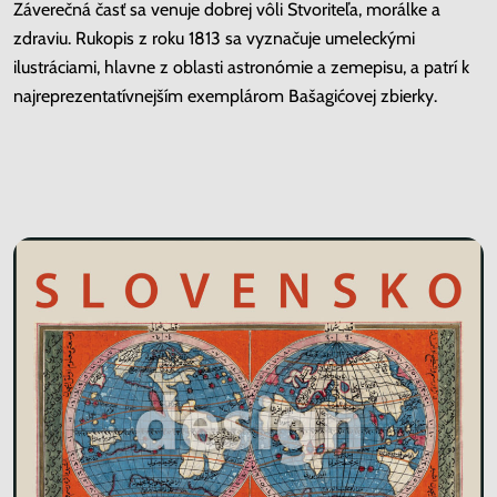
Záverečná časť sa venuje dobrej vôli Stvoriteľa, morálke a
zdraviu. Rukopis z roku 1813 sa vyznačuje umeleckými
ilustráciami, hlavne z oblasti astronómie a zemepisu, a patrí k
najreprezentatívnejším exemplárom Bašagićovej zbierky.