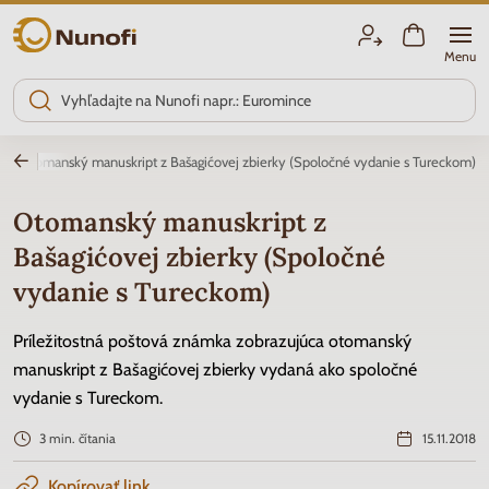
Nunofi.sk
Menu
Otomanský manuskript z Bašagićovej zbierky (Spoločné vydanie s Tureckom)
Otomanský manuskript z
Bašagićovej zbierky (Spoločné
vydanie s Tureckom)
Príležitostná poštová známka zobrazujúca otomanský
manuskript z Bašagićovej zbierky vydaná ako spoločné
vydanie s Tureckom.
3 min. čítania
15.11.2018
Kopírovať link