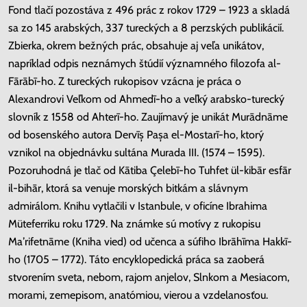
Fond tlačí pozostáva z 496 prác z rokov 1729 – 1923 a skladá
sa zo 145 arabských, 337 tureckých a 8 perzských publikácií.
Zbierka, okrem bežných prác, obsahuje aj veľa unikátov,
napríklad odpis neznámych štúdií významného filozofa al-
Fārābī-ho. Z tureckých rukopisov vzácna je práca o
Alexandrovi Veľkom od Ahmedī-ho a veľký arabsko-turecký
slovník z 1558 od Ahterī-ho. Zaujímavý je unikát Murādnāme
od bosenského autora Dervīș Pașa el-Mostarī-ho, ktorý
vznikol na objednávku sultána Murada III. (1574 – 1595).
Pozoruhodná je tlač od Kātiba Çelebī-ho Tuhfet ül-kibār esfār
il-bihār, ktorá sa venuje morských bitkám a slávnym
admirálom. Knihu vytlačili v Istanbule, v oficíne Ibrahima
Müteferriku roku 1729. Na známke sú motívy z rukopisu
Maʼrifetnāme (Kniha vied) od učenca a súfiho Ibrāhīma Hakkī-
ho (1705 – 1772). Táto encyklopedická práca sa zaoberá
stvorením sveta, nebom, rajom anjelov, Slnkom a Mesiacom,
morami, zemepisom, anatómiou, vierou a vzdelanosťou.