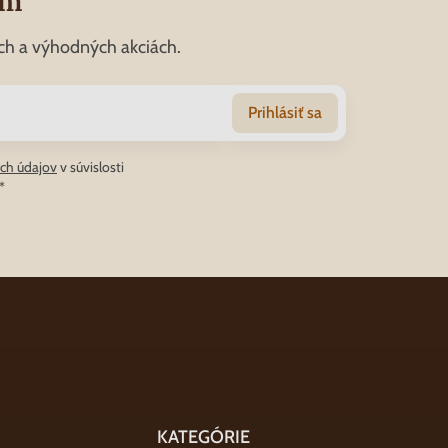
om
ch a výhodných akciách.
Prihlásiť sa
ch údajov
v súvislosti
*
KATEGÓRIE