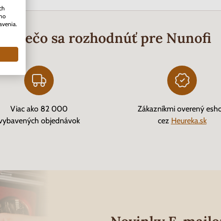
ch
ého
avenia.
Prečo sa rozhodnúť pre Nunofi
Viac ako 82 000
Zákazníkmi overený esh
vybavených objednávok
cez
Heureka.sk