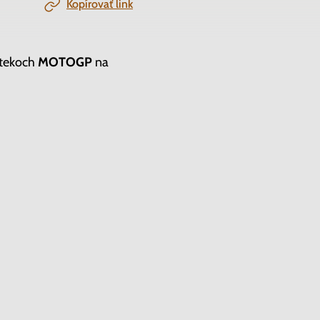
Kopírovať link
etekoch
MOTOGP
na