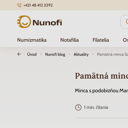
+421 48 412 3392
Nunofi.sk
Numizmatika
Notafilia
Filatelia
Os
Úvod
Nunofi blog
Aktuality
Pamätná minca Sa
Pamätná minc
Minca s podobizňou Mar
1 min. čítania