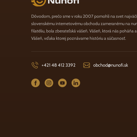
Dôvodom, prečo sme v roku 2007 pomohli na svet najväč
slovenskému internetovému obchodu zameranému na numi
filatéliu, bola zberateľská vášeň. Vášeň, ktorá nás poháňa 
Vášeň, vďaka ktorej poznávame históriu a súčasnosť.
+421 48 412 3392
obchod@nunofi.sk