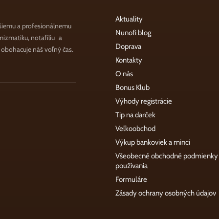
Aktuality
šiemu a profesionálnemu
Nunofi blog
zmatiku, notafíliu a
Doprava
a obohacuje náš voľný čas.
Kontakty
O nás
Bonus Klub
Výhody registrácie
Tip na darček
Veľkoobchod
Výkup bankoviek a mincí
Všeobecné obchodné podmienky
používania
Formuláre
Zásady ochrany osobných údajov