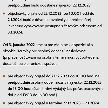
predpoludnie
budú odoslané najneskôr
22.12.2023
.
objednávky prijaté
od 22.12.2023 (po 10:00 hod.) do
2.1.2024
budú z dôvodu dovolenky a prebiehajúcej
inventúry vybavované postupne s časovým odstupom od
3
.1.2024
.
Od
3. januára 2022
sme tu pre vás plne k dispozícii ako
obvykle. Termíny pre osobný odber sú nasledovné:
(
pripravenosť tovaru na osobný termín musí byť potvrdená
dodatočnou eletronickou správou
):
pre objednávky prijaté do 22.12.2023 do 10:00 hod. na
predpoludnie
osobný odber možný najneskôr
22.12.2023
do 16:00 hod.
(štandardný výdajný čas počas pracovných
dní je od 13:00 do 16:00 hod.)
pre objednávky prijaté v termíne 22.12.2023 – 2.1.2024