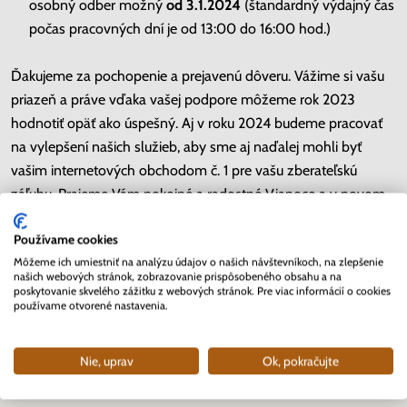
osobný odber možný
od 3.1.2024
(štandardný výdajný čas
počas pracovných dní je od 13:00 do 16:00 hod.)
Ďakujeme za pochopenie a prejavenú dôveru. Vážime si vašu
priazeň a práve vďaka vašej podpore môžeme rok 2023
hodnotiť opäť ako úspešný. Aj v roku 2024 budeme pracovať
na vylepšení našich služieb, aby sme aj naďalej mohli byť
vašim internetových obchodom č. 1 pre vašu zberateľskú
záľubu. Prajeme Vám pokojné a radostné Vianoce a v novom
roku 2024 veľa pracovných i osobných úspechov a
Používame cookies
samozrejme, radosť zo zberateľstva. Tešíme sa na vás v roku
Môžeme ich umiestniť na analýzu údajov o našich návštevníkoch, na zlepšenie
2024. Váš tím zberateľov z Nunofi.sk
našich webových stránok, zobrazovanie prispôsobeného obsahu a na
poskytovanie skvelého zážitku z webových stránok. Pre viac informácií o cookies
používame otvorené nastavenia.
Kopírovať link
Nie, uprav
Ok, pokračujte