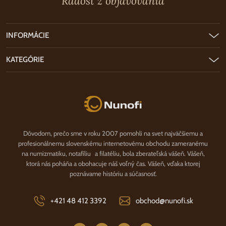
Radosť z objavovania
INFORMÁCIE
KATEGÓRIE
Nunofi.sk
Dôvodom, prečo sme v roku 2007 pomohli na svet najväčšiemu a
profesionálnemu slovenskému internetovému obchodu zameranému
na numizmatiku, notafíliu a filatéliu, bola zberateľská vášeň. Vášeň,
ktorá nás poháňa a obohacuje náš voľný čas. Vášeň, vďaka ktorej
poznávame históriu a súčasnosť.
+421 48 412 3392
obchod@nunofi.sk