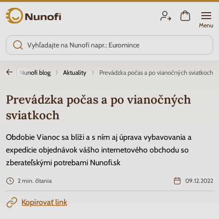
Nunofi.sk
Menu
od
Nunofi blog
Aktuality
Prevádzka počas a po vianočných sviatkoch
Prevádzka počas a po vianočných
sviatkoch
Obdobie Vianoc sa blíži a s ním aj úprava vybavovania a
expedície objednávok vášho internetového obchodu so
zberateľskými potrebami Nunofi.sk
2 min. čítania
09.12.2022
Kopírovať link