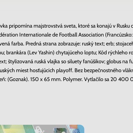
a pripomína majstrovstvá sveta, ktoré sa konajú v Rusku od 
dération Internationale de Football Association (Francúzsko:
vená farba. Predná strana zobrazuje: ruský text; erb; stojace
ou; brankára (Lev Yashin) chytajúceho loptu; Kód rýchleho 
ext; štylizovaná ruská vlajka so siluety fanúšikov; globus na
ruských miest hosťujúcich playoff. Bez bezpečnostného vlá
areň: (Goznak). 150 x 65 mm. Polymer. Vytlačilo sa 20 400