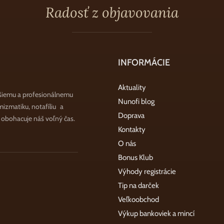
Radosť z objavovania
INFORMÁCIE
Aktuality
šiemu a profesionálnemu
Nunofi blog
zmatiku, notafíliu a
Doprava
a obohacuje náš voľný čas.
Kontakty
O nás
Bonus Klub
Výhody registrácie
Tip na darček
Veľkoobchod
Výkup bankoviek a mincí