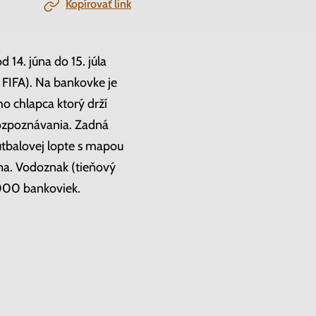
Kopírovať link
14. júna do 15. júla
 FIFA). Na bankovke je
ho chlapca ktorý drží
rozpoznávania. Zadná
 futbalovej lopte s mapou
kna. Vodoznak (tieňový
 000 bankoviek.