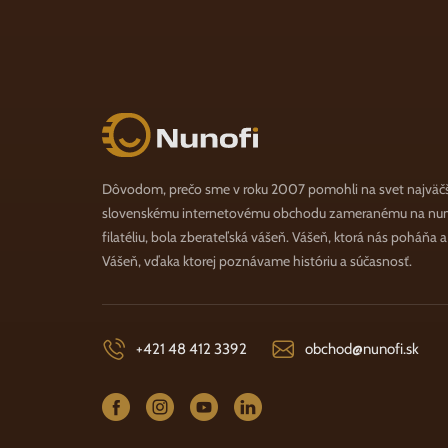
Nunofi.sk
Dôvodom, prečo sme v roku 2007 pomohli na svet najväč
slovenskému internetovému obchodu zameranému na numi
filatéliu, bola zberateľská vášeň. Vášeň, ktorá nás poháňa 
Vášeň, vďaka ktorej poznávame históriu a súčasnosť.
+421 48 412 3392
obchod@nunofi.sk