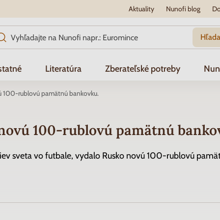
Aktuality
Nunofi blog
Do
Hľada
tatné
Literatúra
Zberateľské potreby
Nun
ú 100-rublovú pamätnú bankovku.
 novú 100-rublovú pamätnú banko
vstiev sveta vo futbale, vydalo Rusko novú 100-rublovú pam