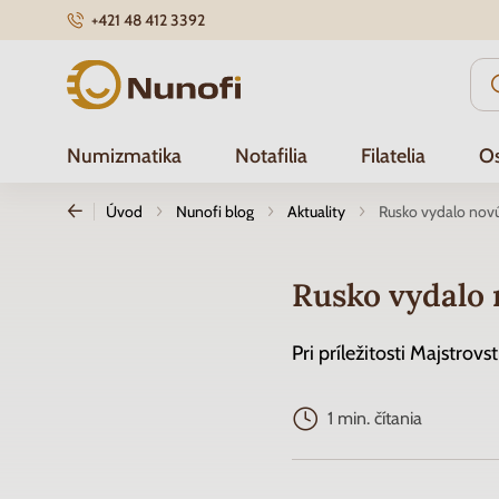
+421 48 412 3392
Nunofi.sk
Numizmatika
Notafilia
Filatelia
Os
Úvod
Nunofi blog
Aktuality
Rusko vydalo nov
Rusko vydalo
Pri príležitosti Majstro
1 min. čítania