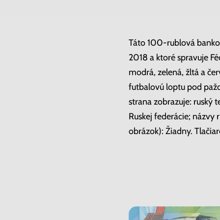
Táto 100-rublová bankovk
2018 a ktoré spravuje Fé
modrá, zelená, žltá a čer
futbalovú loptu pod paž
strana zobrazuje: ruský t
Ruskej federácie; názvy 
obrázok): Žiadny. Tlači