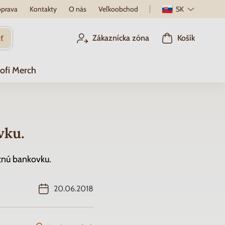
prava
Kontakty
O nás
Veľkoobchod
SK
ť
Zákaznícka zóna
Košík
ofi Merch
vku.
ätnú bankovku.
20.06.2018