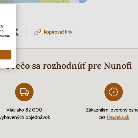
ch
ého
Kopírovať link
avenia.
Prečo sa rozhodnúť pre Nunofi
Viac ako 82 000
Zákazníkmi overený esh
vybavených objednávok
cez
Heureka.sk