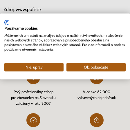
Zdroj: www.pofis.sk
Používame cookies
Kopírovať link
Môžeme ich umiestniť na analýzu údajov o našich návštevníkoch, na zlepšenie
našich webových stránok, zobrazovanie prispôsobeného obsahu a na
poskytovanie skvelého zážitku z webových stránok. Pre viac informácií o cookies
používame otvorené nastavenia.
Prečo sa rozhodnúť pre Nunofi
Nie, uprav
Ok, pokračujte
Prvý profesionálny eshop
Viac ako 82 000
pre zberateľov na Slovensku
vybavených objednávok
založený v roku 2007