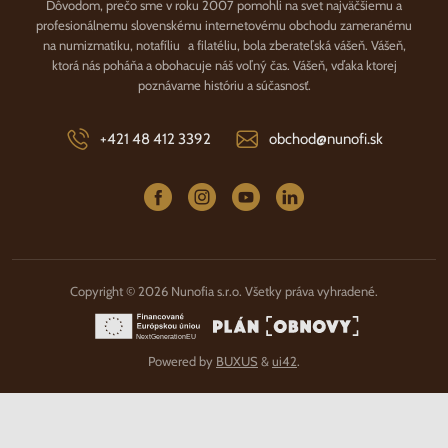
Dôvodom, prečo sme v roku 2007 pomohli na svet najväčšiemu a
profesionálnemu slovenskému internetovému obchodu zameranému
na numizmatiku, notafíliu a filatéliu, bola zberateľská vášeň. Vášeň,
ktorá nás poháňa a obohacuje náš voľný čas. Vášeň, vďaka ktorej
poznávame históriu a súčasnosť.
+421 48 412 3392
obchod@nunofi.sk
Copyright © 2026 Nunofia s.r.o. Všetky práva vyhradené.
Powered by
BUXUS
&
ui42
.