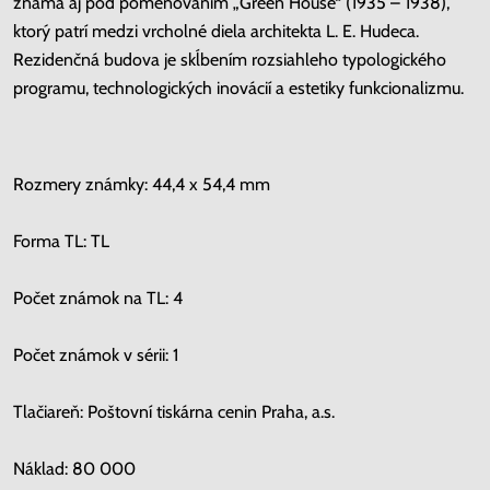
známa aj pod pomenovaním „Green House“ (1935 – 1938),
ktorý patrí medzi vrcholné diela architekta L. E. Hudeca.
Rezidenčná budova je skĺbením rozsiahleho typologického
programu, technologických inovácií a estetiky funkcionalizmu.
Rozmery známky: 44,4 x 54,4 mm
Forma TL: TL
Počet známok na TL: 4
Počet známok v sérii: 1
Tlačiareň: Poštovní tiskárna cenin Praha, a.s.
Náklad: 80 000