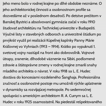
Jeho meno bolo v rodnej krajine po dlhé obdobie neznáme. O
jeho architektonickej činnosti a osobnostnom profile sa
dozvedáme až v poslednom desaťročí. Po detstve prežitom v
Banskej Bystrici a absolvovaní gymnázia začal v roku 1910
študovať architektúru na Technickej univerzite v Budapešti.
Výučné listy v stavebných odboroch a univerzitné štúdium po
prvýkrát využil pri realizácii Kúpeľnej kaplnky Panny Márie
Kráľovnej vo Vyhniach (1913 – 1914). Krátko po vypuknutí 1.
svetovej vojny nastúpil na front ako dobrovoľník. Vojnové
útrapy, zranenie, dlhodobé väznenie na Sibíri, podlomené
zdravie a štátoprávne zmeny v rodnej krajine zmarili snahy
mladého architekta o návrat. V roku 1918 sa L. E. Hudec
dostáva do koncesiami rozdeleného Šanghaja. Profesionálna
zručnosť a osobnostné postoje mu umožnili rýchle uplatnenie
v dynamicky sa rozvíjajúcej metropole. Po sedemročnej
spolupráci s americkým architektom R. A. Currym sa L. E.
Hudec v roku 1925 osamostatnil. Na piedestál rešpektovaného