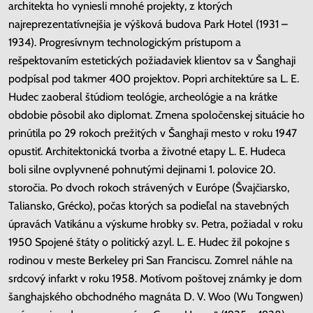
architekta ho vyniesli mnohé projekty, z ktorých
najreprezentatívnejšia je výšková budova Park Hotel (1931 –
1934). Progresívnym technologickým prístupom a
rešpektovaním estetických požiadaviek klientov sa v Šanghaji
podpísal pod takmer 400 projektov. Popri architektúre sa L. E.
Hudec zaoberal štúdiom teológie, archeológie a na krátke
obdobie pôsobil ako diplomat. Zmena spoločenskej situácie ho
prinútila po 29 rokoch prežitých v Šanghaji mesto v roku 1947
opustiť. Architektonická tvorba a životné etapy L. E. Hudeca
boli silne ovplyvnené pohnutými dejinami 1. polovice 20.
storočia. Po dvoch rokoch strávených v Európe (Švajčiarsko,
Taliansko, Grécko), počas ktorých sa podieľal na stavebných
úpravách Vatikánu a výskume hrobky sv. Petra, požiadal v roku
1950 Spojené štáty o politický azyl. L. E. Hudec žil pokojne s
rodinou v meste Berkeley pri San Franciscu. Zomrel náhle na
srdcový infarkt v roku 1958. Motívom poštovej známky je dom
šanghajského obchodného magnáta D. V. Woo (Wu Tongwen)