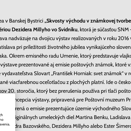
 v Banskej Bystrici
„Skvosty východu v známkovej tvorbe 
ériou Dezidera Millyho vo Svidníku
, ktorá je súčasťou SNM 
stava nadväzuje na dvojicu výstav realizovaných v roku 201
tislava pri príležitosti životného jubilea vynikajúceho slov
aka. Okrem emisného radu Umenie, ktorý predstavuje vlajko
 výstave prezentované aj emisie poštových známok, ktoré vz
 vydavateľstva Slovart „František Horniak: svet známok“ v
vané viacfarebnou oceľotlačou z plochých platní. Ide o česk
v 20. storočia, ktorý bez prerušenia používa pri tlači poš
dná koncepcia výstavy, pripravená pre Poštovní muzeum Pr
a, je rozšírená o emisie prezentujúce územie východného Sl
ch
iky a originálnych umeleckých diel Martina Benku, Ladisla
ého
avenia.
Alexandra Bazovského, Dezidera Millyho alebo Ester Šimer