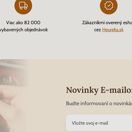
Viac ako 82 000
Zákazníkmi overený esh
vybavených objednávok
cez
Heureka.sk
Novinky E-mail
Budte informovaní o novinká