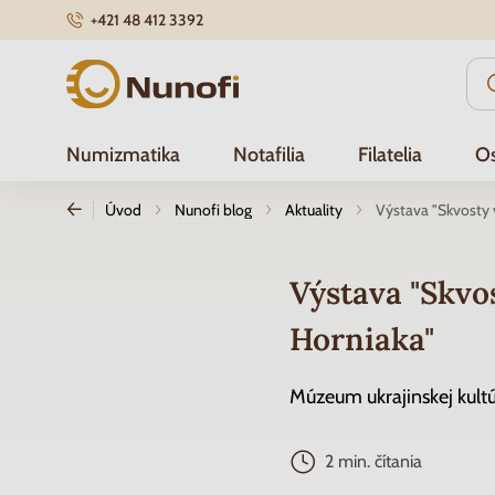
+421 48 412 3392
Nunofi.sk
Numizmatika
Notafilia
Filatelia
Os
Úvod
Nunofi blog
Aktuality
Výstava "Skvosty 
Výstava "Skvo
Horniaka"
Múzeum ukrajinskej kultú
2 min. čítania