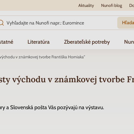
Aktuality
Nunofi blog
Do
Hľada
tatné
Literatúra
Zberateľské potreby
Nun
východu v známkovej tvorbe Františka Horniaka"
sty východu v známkovej tvorbe F
ry a Slovenská pošta Vás pozývajú na výstavu.