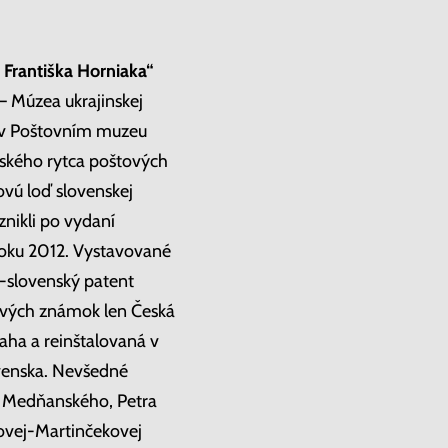
Františka Horniaka“
– Múzea ukrajinskej
6 v Poštovním muzeu
enského rytca poštových
vú loď slovenskej
nikli po vydaní
 roku 2012. Vystavované
o-slovenský patent
tových známok len Česká
aha a reinštalovaná v
ovenska. Nevšedné
va Medňanského, Petra
ovej-Martinčekovej