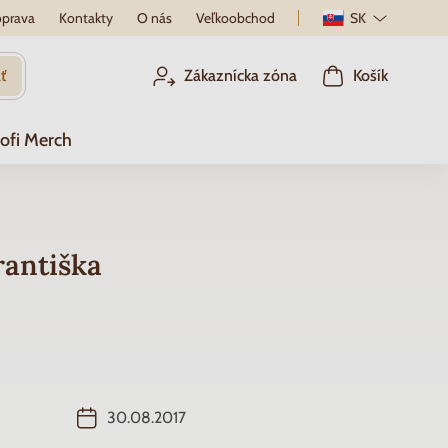
prava
Kontakty
O nás
Veľkoobchod
SK
ť
Zákaznícka zóna
Košík
ofi Merch
rantiška
30.08.2017