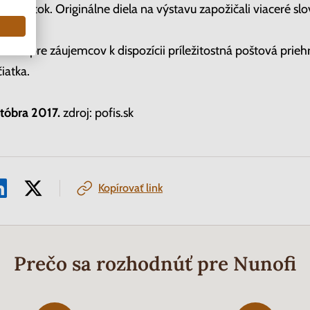
ý zážitok. Originálne diela na výstavu zapožičali viaceré sl
bude pre záujemcov k dispozícii príležitostná poštová priehr
iatka.
któbra 2017.
zdroj: pofis.sk
Kopírovať link
Prečo sa rozhodnúť pre Nunofi