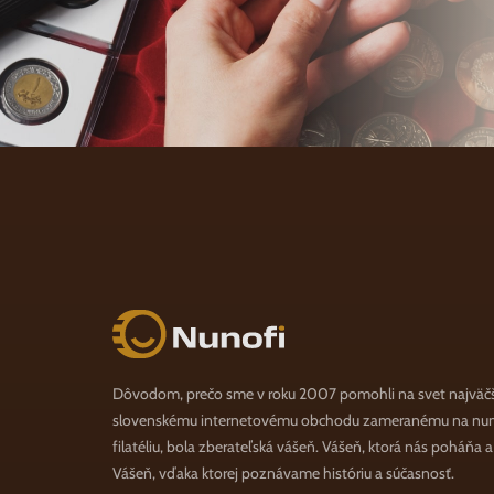
Nunofi.sk
Dôvodom, prečo sme v roku 2007 pomohli na svet najväč
slovenskému internetovému obchodu zameranému na numi
filatéliu, bola zberateľská vášeň. Vášeň, ktorá nás poháňa 
Vášeň, vďaka ktorej poznávame históriu a súčasnosť.