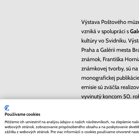
Výstava Poštového múzea
vzniká v spolupráci s
Gal
kultúry vo Svidníku. Vý
Praha a Galérii mesta Bra
známok, Františka Horni
známkovej tvorby, sú na
monografickej publikácie
emisie sú zväčša realizo
vyvinutý koncom 50. roko
a Slovenská pošta. Pôvo
Používame cookies
Galérii mesta Bratislav
Môžeme ich umiestniť na analýzu údajov o našich návštevníkoch, na zlepšenie naši
spojenie známkovej graf
webových stránok, zobrazovanie prispôsobeného obsahu a na poskytovanie skvel
zážitku z webových stránok. Pre viac informácií o cookies používame otvorené nast
Michala Bohúňa, Miloša 