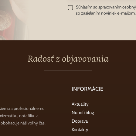
Súhlasím so
spracovaním osobný
so zasielaním noviniek e-mailom.
Radosť z objavovania
INFORMÁCIE
Aktuality
šiemu a profesionálnemu
Nunofi blog
zmatiku, notafíliu a
Doprava
a obohacuje náš voľný čas.
Kontakty