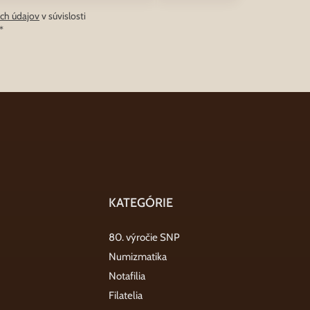
ch údajov
v súvislosti
*
KATEGÓRIE
80. výročie SNP
Numizmatika
Notafilia
Filatelia