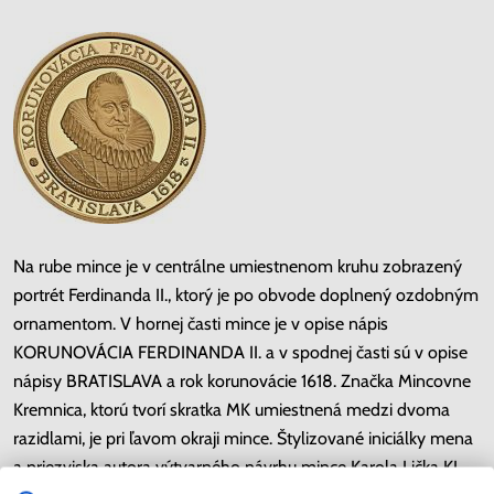
Na rube mince je v centrálne umiestnenom kruhu zobrazený
portrét Ferdinanda II., ktorý je po obvode doplnený ozdobným
ornamentom. V hornej časti mince je v opise nápis
KORUNOVÁCIA FERDINANDA II. a v spodnej časti sú v opise
nápisy BRATISLAVA a rok korunovácie 1618. Značka Mincovne
Kremnica, ktorú tvorí skratka MK umiestnená medzi dvoma
razidlami, je pri ľavom okraji mince. Štylizované iniciálky mena
a priezviska autora výtvarného návrhu mince Karola Lička KL