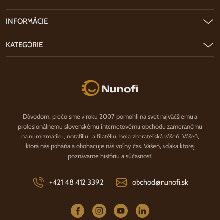
INFORMÁCIE
KATEGÓRIE
Nunofi.sk
Dôvodom, prečo sme v roku 2007 pomohli na svet najväčšiemu a
profesionálnemu slovenskému internetovému obchodu zameranému
na numizmatiku, notafíliu a filatéliu, bola zberateľská vášeň. Vášeň,
ktorá nás poháňa a obohacuje náš voľný čas. Vášeň, vďaka ktorej
poznávame históriu a súčasnosť.
+421 48 412 3392
obchod@nunofi.sk