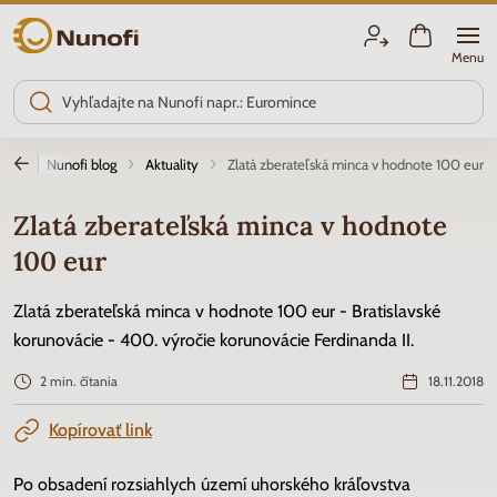
Nunofi.sk
Menu
vod
Nunofi blog
Aktuality
Zlatá zberateľská minca v hodnote 100 eur
Zlatá zberateľská minca v hodnote
100 eur
Zlatá zberateľská minca v hodnote 100 eur - Bratislavské
korunovácie - 400. výročie korunovácie Ferdinanda II.
2 min. čítania
18.11.2018
Kopírovať link
Po obsadení rozsiahlych území uhorského kráľovstva