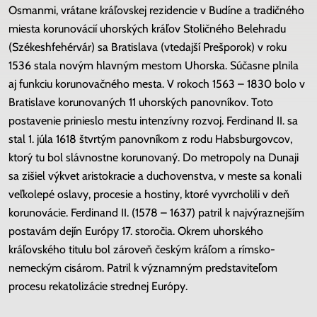
Osmanmi, vrátane kráľovskej rezidencie v Budíne a tradičného
miesta korunovácií uhorských kráľov Stoličného Belehradu
(Székeshfehérvár) sa Bratislava (vtedajší Prešporok) v roku
1536 stala novým hlavným mestom Uhorska. Súčasne plnila
aj funkciu korunovačného mesta. V rokoch 1563 – 1830 bolo v
Bratislave korunovaných 11 uhorských panovníkov. Toto
postavenie prinieslo mestu intenzívny rozvoj. Ferdinand II. sa
stal 1. júla 1618 štvrtým panovníkom z rodu Habsburgovcov,
ktorý tu bol slávnostne korunovaný. Do metropoly na Dunaji
sa zišiel výkvet aristokracie a duchovenstva, v meste sa konali
veľkolepé oslavy, procesie a hostiny, ktoré vyvrcholili v deň
korunovácie. Ferdinand II. (1578 – 1637) patril k najvýraznejším
postavám dejín Európy 17. storočia. Okrem uhorského
kráľovského titulu bol zároveň českým kráľom a rímsko-
nemeckým cisárom. Patril k významným predstaviteľom
procesu rekatolizácie strednej Európy.