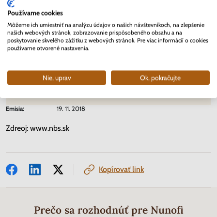
sú pri jej pravom okraji.
Používame cookies
Údaje o minci
Môžeme ich umiestniť na analýzu údajov o našich návštevníkoch, na zlepšenie
našich webových stránok, zobrazovanie prispôsobeného obsahu a na
Autor:
Karol Ličko
poskytovanie skvelého zážitku z webových stránok. Pre viac informácií o cookies
Materiál:
Au 900, Ag 75, Cu 25
používame otvorené nastavenia.
Hmotnosť:
9,5 g
Priemer:
26 mm
Hrana:
vrúbkovaná
Výrobca:
Mincovňa Kremnica
Nie, uprav
Ok, pokračujte
Rytec:
Dalibor Schmidt
Náklad:
4 250 kusov v proof vyhotovení
Emisia:
19. 11. 2018
Zdreoj: www.nbs.sk
Kopírovať link
Prečo sa rozhodnúť pre Nunofi