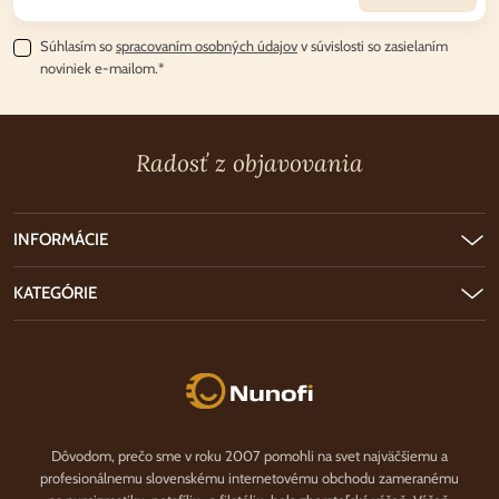
Súhlasím so
spracovaním osobných údajov
v súvislosti so zasielaním
noviniek e-mailom.*
Radosť z objavovania
INFORMÁCIE
KATEGÓRIE
Nunofi.sk
Dôvodom, prečo sme v roku 2007 pomohli na svet najväčšiemu a
profesionálnemu slovenskému internetovému obchodu zameranému