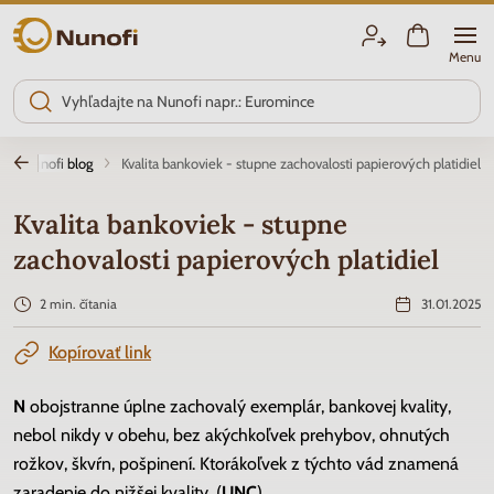
Nunofi.sk
Menu
Nunofi blog
Kvalita bankoviek - stupne zachovalosti papierových platidiel
Kvalita bankoviek - stupne
zachovalosti papierových platidiel
2 min. čítania
31.01.2025
Kopírovať link
N
obojstranne úplne zachovalý exemplár, bankovej kvality,
nebol nikdy v obehu, bez akýchkoľvek prehybov, ohnutých
rožkov, škvŕn, pošpinení. Ktorákoľvek z týchto vád znamená
zaradenie do nižšej kvality. (
UNC
)