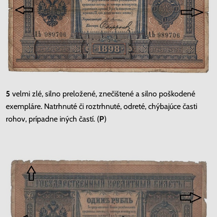
5
velmi zlé, silno preložené, znečištené a silno poškodené
exempláre. Natrhnuté či roztrhnuté, odreté, chýbajúce časti
rohov, prípadne iných častí. (
P
)