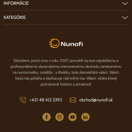
INFORMÁCIE
KATEGÓRIE
Nunofi.sk
Dôvodom, prečo sme v roku 2007 pomohli na svet najväčšiemu a
profesionálnemu slovenskému internetovému obchodu zameranému
na numizmatiku, notafíliu a filatéliu, bola zberateľská vášeň. Vášeň,
ktorá nás poháňa a obohacuje náš voľný čas. Vášeň, vďaka ktorej
poznávame históriu a súčasnosť.
+421 48 412 3392
obchod@nunofi.sk