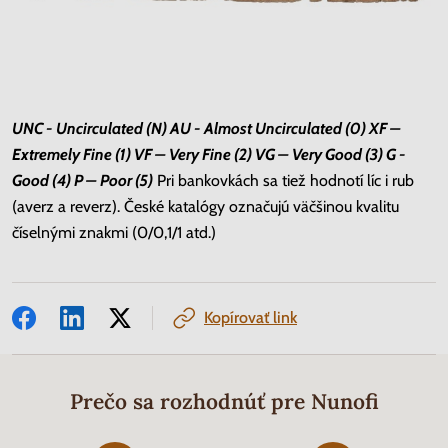
UNC - Uncirculated (N) AU - Almost Uncirculated (0) XF –
Extremely Fine (1) VF – Very Fine (2) VG – Very Good (3) G -
Good (4) P – Poor (5)
Pri bankovkách sa tiež hodnotí líc i rub
(averz a reverz). České katalógy označujú väčšinou kvalitu
číselnými znakmi (0/0,1/1 atd.)
Kopírovať link
Prečo sa rozhodnúť pre Nunofi