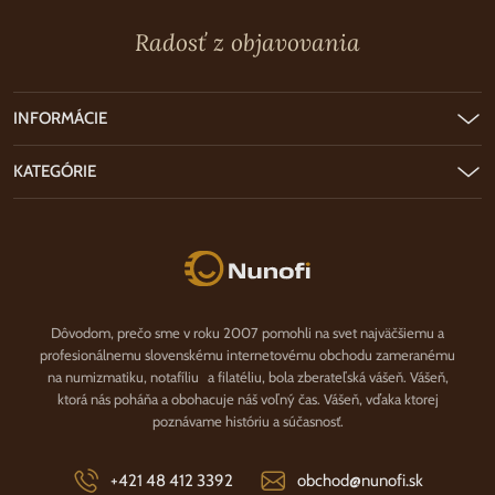
Radosť z objavovania
INFORMÁCIE
KATEGÓRIE
Nunofi.sk
Dôvodom, prečo sme v roku 2007 pomohli na svet najväčšiemu a
profesionálnemu slovenskému internetovému obchodu zameranému
na numizmatiku, notafíliu a filatéliu, bola zberateľská vášeň. Vášeň,
ktorá nás poháňa a obohacuje náš voľný čas. Vášeň, vďaka ktorej
poznávame históriu a súčasnosť.
+421 48 412 3392
obchod@nunofi.sk