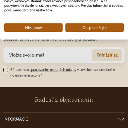
našich webových stránok, zobrazovanie prispôsobeného obsahu a na
poskytovanie skvelého zážitku z webových stránok. Pre viac informácií o cookies
používame otvorené nastavenia.
Novinky E-mailom
Nie, uprav
Ok, pokračujte
Budte informovaní o novinkách a výhodných akciách.
Prihlásiť sa
Súhlasím so
spracovaním osobných údajov
v súvislosti so zasielaním
noviniek e-mailom.*
Radosť z objavovania
INFORMÁCIE