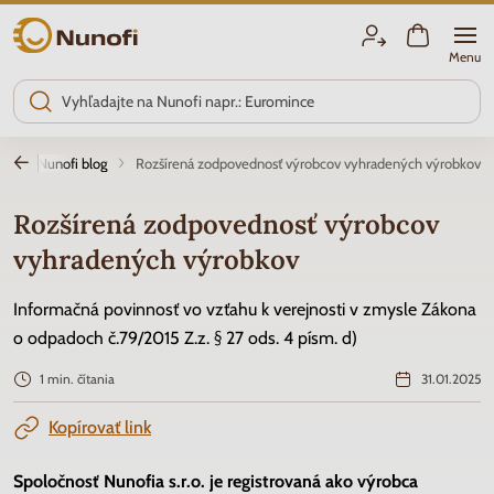
Nunofi.sk
Menu
od
Nunofi blog
Rozšírená zodpovednosť výrobcov vyhradených výrobkov
Rozšírená zodpovednosť výrobcov
vyhradených výrobkov
Informačná povinnosť vo vzťahu k verejnosti v zmysle Zákona
o odpadoch č.79/2015 Z.z. § 27 ods. 4 písm. d)
1 min. čítania
31.01.2025
Kopírovať link
Spoločnosť Nunofia s.r.o. je registrovaná ako výrobca