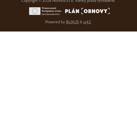
Copyright © 2026 Nunofia s.r.o. Všetky práva vyhradené.
Powered by
BUXUS
&
ui42
.