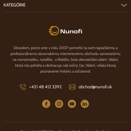
KATEGÓRIE
Nunofi.sk
Dôvodom, prečo sme v roku 2007 pomohli na svet najväčšiemu a
profesionálnemu slovenskému internetovému obchodu zameranému
na numizmatiku, notafíliu a filatéliu, bola zberateľská vášeň. Vášeň,
ktorá nás poháňa a obohacuje náš voľný čas. Vášeň, vďaka ktorej
poznávame históriu a súčasnosť.
+421 48 412 3392
obchod@nunofi.sk