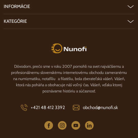
INFORMÁCIE
KATEGÓRIE
Nunofi.sk
Dôvodom, prečo sme v roku 2007 pomohli na svet najväčšiemu a
profesionálnemu slovenskému internetovému obchodu zameranému
na numizmatiku, notafíliu a filatéliu, bola zberateľská vášeň. Vášeň,
ktorá nás poháňa a obohacuje náš voľný čas. Vášeň, vďaka ktorej
poznávame históriu a súčasnosť.
+421 48 412 3392
obchod@nunofi.sk