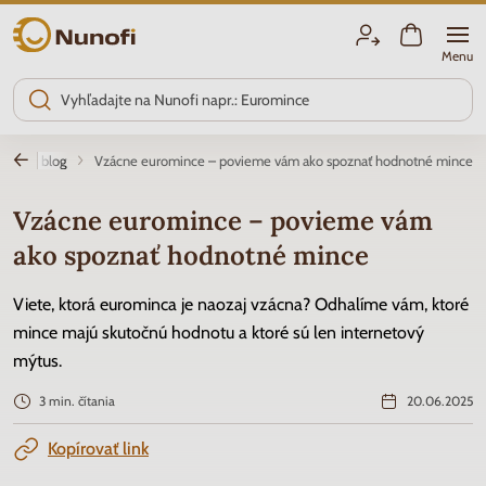
Nunofi.sk
Menu
Nunofi blog
Vzácne euromince – povieme vám ako spoznať hodnotné mince
Vzácne euromince – povieme vám
ako spoznať hodnotné mince
Viete, ktorá eurominca je naozaj vzácna? Odhalíme vám, ktoré
mince majú skutočnú hodnotu a ktoré sú len internetový
mýtus.
3 min. čítania
20.06.2025
Kopírovať link