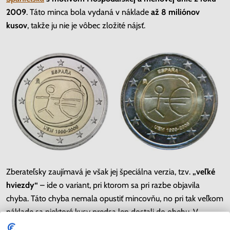
2009
. Táto minca bola vydaná v náklade
až 8 miliónov
kusov
, takže ju nie je vôbec zložité nájsť.
Zberateľsky zaujímavá je však jej špeciálna verzia, tzv.
„veľké
hviezdy“
– ide o variant, pri ktorom sa pri razbe objavila
chyba. Táto chyba nemala opustiť mincovňu, no pri tak veľkom
náklade sa niektoré kusy predsa len dostali do obehu. V
neobehovanom stave
môže táto verzia dosiahnuť cenu