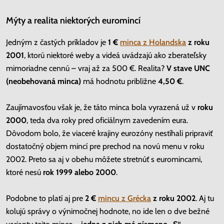
Mýty a realita niektorých euromincí
Jedným z častých príkladov je
1 €
minca z Holandska
z roku
2001
, ktorú niektoré weby a videá uvádzajú ako zberateľsky
mimoriadne cennú – vraj až za 500 €. Realita?
V stave UNC
(neobehovaná minca)
má hodnotu približne
4,50 €
.
Zaujímavosťou však je, že táto minca bola vyrazená už v
roku
2000
, teda dva roky pred oficiálnym zavedením eura.
Dôvodom bolo, že viaceré krajiny eurozóny nestíhali pripraviť
dostatočný objem mincí pre prechod na novú menu v roku
2002. Preto sa aj v obehu môžete stretnúť s euromincami,
ktoré nesú
rok 1999 alebo 2000
.
Podobne to platí aj pre
2 €
mincu z Grécka
z roku 2002
. Aj tu
kolujú správy o výnimočnej hodnote, no ide len o dve bežné