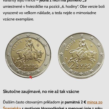
varianty tejto mince –
jedna z nich má písmeno „S“
umiestnené v hviezdičke na pozícii „6. hodiny“. Obe verzie boli
vyrazené vo veľkom náklade, a teda nejde o mimoriadne
vzácne exempláre.
Skutočne zaujímavé, no nie až tak vzácne
Ďalším často citovaným príkladom je
pamätná 2 €
minca zo
Španielska
s motívom Hospodárskej a menovej únie z roku