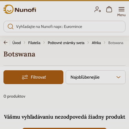
Nunofi.sk
Menu
Úvod
Filatelia
Poštovné známky sveta
Afrika
Botswana
Botswana
Filtrovať
Najobľúbenejšie
0
produktov
Vášmu vyhľadávaniu nezodpovedá žiadny produkt