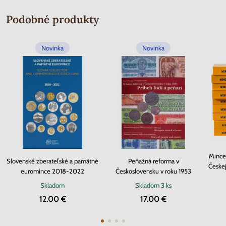
Podobné produkty
Novinka
Novinka
Mince
Slovenské zberateľské a pamätné
Peňažná reforma v
Českej
euromince 2018-2022
Československu v roku 1953
Skladom
Skladom
3 ks
12.00 €
17.00 €