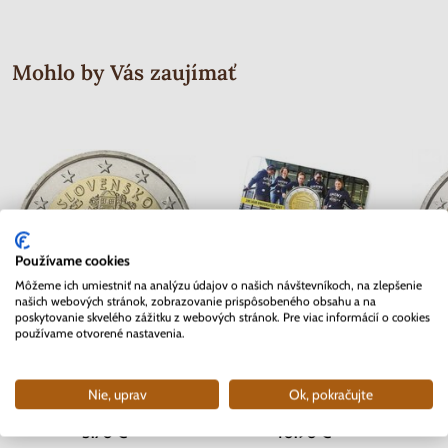
Mohlo by Vás zaujímať
Používame cookies
Môžeme ich umiestniť na analýzu údajov o našich návštevníkoch, na zlepšenie
našich webových stránok, zobrazovanie prispôsobeného obsahu a na
poskytovanie skvelého zážitku z webových stránok. Pre viac informácií o cookies
používame otvorené nastavenia.
2 EURO Slovensko 2012 - 10.
2 EURO Belgicko 2017 -
2 EURO
rokov Euro meny
Univerzita v Gente - coincard
Nie, uprav
Ok, pokračujte
Skladom
Skladom
3.70 €
10.90 €