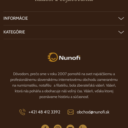
INFORMÁCIE
KATEGÓRIE
Nunofi.sk
Dôvodom, prečo sme v roku 2007 pomohli na svet najväčšiemu a
profesionálnemu slovenskému internetovému obchodu zameranému
na numizmatiku, notafíliu a filatéliu, bola zberateľská vášeň. Vášeň,
ktorá nás poháňa a obohacuje náš voľný čas. Vášeň, vďaka ktorej
poznávame históriu a súčasnosť.
+421 48 412 3392
obchod@nunofi.sk