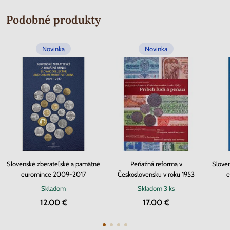
Podobné produkty
Novinka
Novinka
Slovenské zberateľské a pamätné
Peňažná reforma v
Slove
euromince 2009-2017
Československu v roku 1953
e
Skladom
Skladom
3 ks
12.00 €
17.00 €