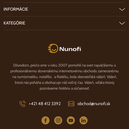
INFORMÁCIE
KATEGÓRIE
Nunofi.sk
Dôvodom, prečo sme v roku 2007 pomohli na svet najväčšiemu a
profesionálnemu slovenskému internetovému obchodu zameranému
na numizmatiku, notafíliu a filatéliu, bola zberateľská vášeň. Vášeň,
ktorá nás poháňa a obohacuje náš voľný čas. Vášeň, vďaka ktorej
poznávame históriu a súčasnosť.
+421 48 412 3392
obchod@nunofi.sk