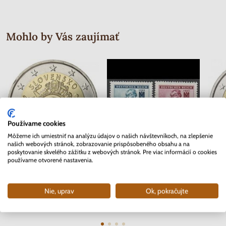
Mohlo by Vás zaujímať
Používame cookies
Môžeme ich umiestniť na analýzu údajov o našich návštevníkoch, na zlepšenie
našich webových stránok, zobrazovanie prispôsobeného obsahu a na
poskytovanie skvelého zážitku z webových stránok. Pre viac informácií o cookies
používame otvorené nastavenia.
2 EURO Slovensko 2012 - 10.
Séria známok Protektorát Čechy a
2 EURO
rokov Euro meny
Morava 1942 - Červený kríž
Skladom
Skladom
2 ks
Nie, uprav
Ok, pokračujte
3.70 €
0.40 €