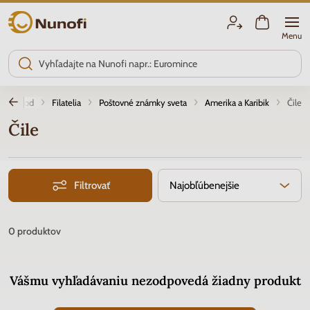
Nunofi.sk
Menu
Úvod
Filatelia
Poštovné známky sveta
Amerika a Karibik
Čile
Čile
Filtrovať
Najobľúbenejšie
0
produktov
Vášmu vyhľadávaniu nezodpovedá žiadny produkt