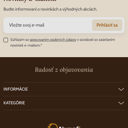
Budte informovaní o novinkách a výhodných akciách.
Prihlásiť sa
Súhlasím so
spracovaním osobných údajov
v súvislosti so zasielaním
noviniek e-mailom.*
Radosť z objavovania
INFORMÁCIE
KATEGÓRIE
Nunofi.sk