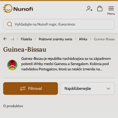
Nunofi.sk
Menu
Úvod
Filatelia
Poštovné známky sveta
Afrika
Guinea-Bissau
Guinea-Bissau
Guinea-Bissau je republika nachádzajúca sa na západnom
pobreží Afriky medzi Guineou a Senegalom. Kolónia pod
nadvládou Portugalcov, ktorá sa neskôr zmenila na
zámorskú provinciu, vyhlásila v roku 1974 svoju nezávislosť.
Poštové známky
majú prevažne námetový charakter od cestnej
dopravy po faunu a flóru.
Filtrovať
Najobľúbenejšie
0
produktov