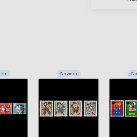
nka
Novinka
No