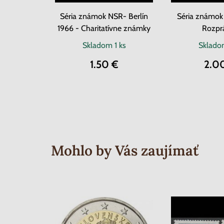
Séria známok NSR- Berlín
Séria známok
1966 - Charitatívne známky
Rozpr
Skladom
1 ks
Sklad
1.50 €
2.0
Mohlo by Vás zaujímať