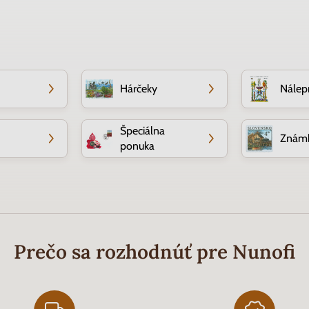
Hárčeky
Nálepn
Špeciálna
Znám
ponuka
Prečo sa rozhodnúť pre Nunofi