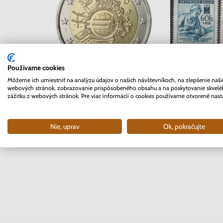
Používame cookies
Séria známok 
Môžeme ich umiestniť na analýzu údajov o našich návštevníkoch, na zlepšenie naši
2 EURO Slovensko 2012 -
webových stránok, zobrazovanie prispôsobeného obsahu a na poskytovanie skvel
Čechy a Mor
10. rokov Euro meny
zážitku z webových stránok. Pre viac informácií o cookies používame otvorené nast
Červený
Skladom
Sklad
Nie, uprav
Ok, pokračujte
3.70 €
0.4