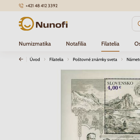
+421 48 412 3392
Nunofi.sk
Numizmatika
Notafilia
Filatelia
Os
Úvod
Filatelia
Poštovné známky sveta
Námetov