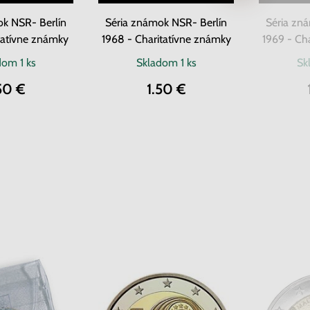
ok NSR- Berlín
Séria známok NSR- Berlín
Séria zn
itatívne známky
1968 - Charitatívne známky
1969 - Ch
adom
1 ks
Skladom
1 ks
Sk
50 €
1.50 €