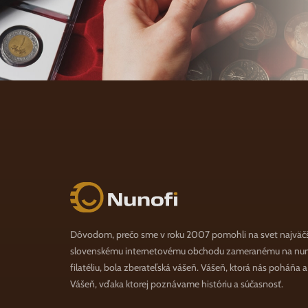
Nunofi.sk
Dôvodom, prečo sme v roku 2007 pomohli na svet najväč
slovenskému internetovému obchodu zameranému na numi
filatéliu, bola zberateľská vášeň. Vášeň, ktorá nás poháňa 
Vášeň, vďaka ktorej poznávame históriu a súčasnosť.