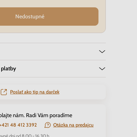
Nedostupné
 platby
Poslať ako tip na darček
olajte nám. Radi Vám poradíme
+421 48 412 3392
Otázka na predajcu
ovné dni od 8.00 - 16.30 h