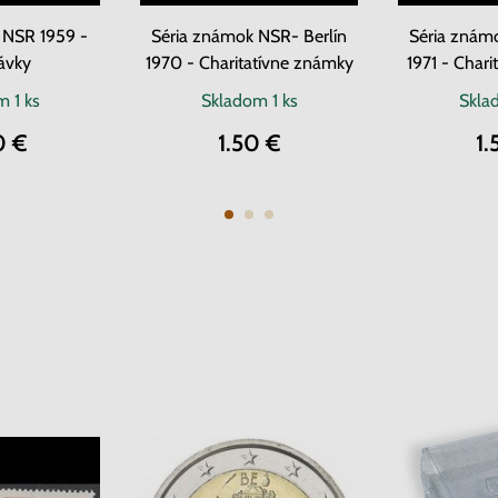
 NSR 1959 -
Séria známok NSR- Berlín
Séria znám
ávky
1970 - Charitatívne známky
1971 - Char
om
1 ks
Skladom
1 ks
Skl
0 €
1.50 €
1.