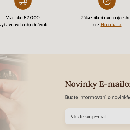
Viac ako 82 000
Zákazníkmi overený esh
vybavených objednávok
cez
Heureka.sk
Novinky E-mail
Budte informovaní o novinká