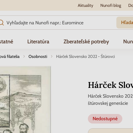
Aktuality
Nunofi blog
Do
Hľada
tatné
Literatúra
Zberateľské potreby
Nun
á filatelia
Osobnosti
Hárček Slovensko 2022 - Štúrovci
Hárček Slo
Hárček Slovensko 202
štúrovskej generácie
Nedostupné