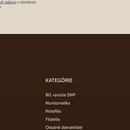
ch údajov
v súvislosti
*
KATEGÓRIE
80. výročie SNP
Numizmatika
Notafilia
Filatelia
Ostatné zberateľské