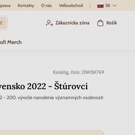
prava
Kontakty
O nás
Veľkoobchod
SK
ť
Zákaznícka zóna
Košík
ofi Merch
Katalóg. číslo:
ZNHSK769
vensko 2022 - Štúrovci
2 - 200. výročie narodenia významných osobnosti