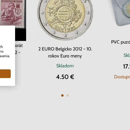
PVC puzd
Protektorát
ch
2 EURO Belgicko 2012 - 10.
ého
ava 1942 -
Sk
rokov Euro meny
avenia.
 kríž
17
om
2 ks
Skladom
0 €
4.50 €
Dostupn