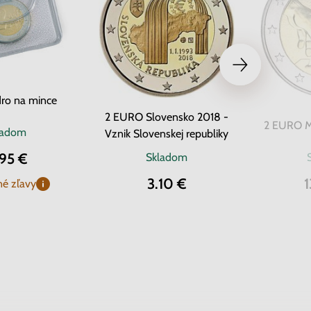
ro na mince
2 EURO Slovensko 2018 -
2 EURO Ma
ladom
Vznik Slovenskej republiky
.95 €
Skladom
3.10 €
1
é zľavy