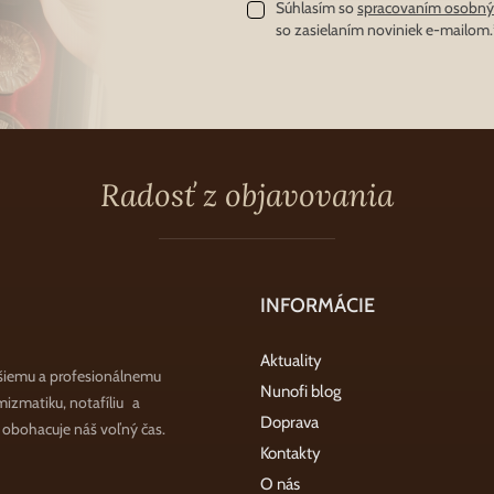
Súhlasím so
spracovaním osobný
so zasielaním noviniek e-mailom.
Radosť z objavovania
INFORMÁCIE
Aktuality
šiemu a profesionálnemu
Nunofi blog
zmatiku, notafíliu a
Doprava
a obohacuje náš voľný čas.
Kontakty
O nás