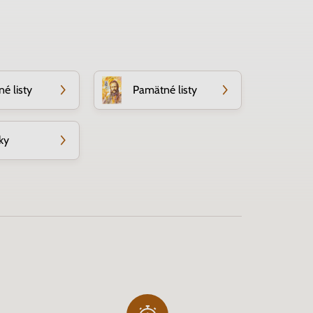
é listy
Pamätné listy
ky