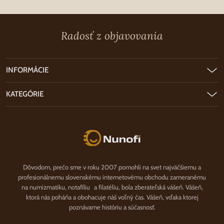
Radosť z objavovania
INFORMÁCIE
KATEGÓRIE
Nunofi.sk
Dôvodom, prečo sme v roku 2007 pomohli na svet najväčšiemu a
profesionálnemu slovenskému internetovému obchodu zameranému
na numizmatiku, notafíliu a filatéliu, bola zberateľská vášeň. Vášeň,
ktorá nás poháňa a obohacuje náš voľný čas. Vášeň, vďaka ktorej
poznávame históriu a súčasnosť.