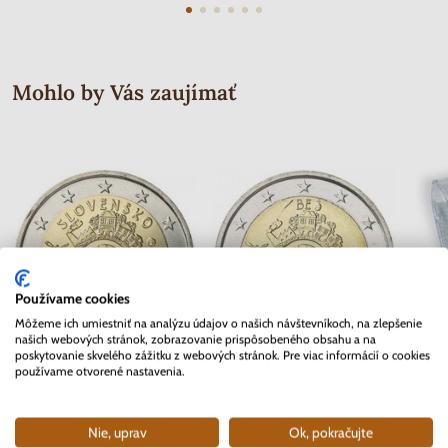
Mohlo by Vás zaujímať
Používame cookies
Môžeme ich umiestniť na analýzu údajov o našich návštevníkoch, na zlepšenie
našich webových stránok, zobrazovanie prispôsobeného obsahu a na
poskytovanie skvelého zážitku z webových stránok. Pre viac informácií o cookies
používame otvorené nastavenia.
2 EURO Slovensko 2012 - 10.
2 EURO Belgicko 2012 - 10. rokov
rokov Euro meny
Euro meny
Skladom
Skladom
Nie, uprav
Ok, pokračujte