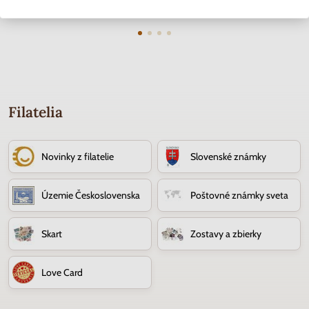
3.70 €
4.50 €
Filatelia
Novinky z filatelie
Slovenské známky
Územie Československa
Poštovné známky sveta
Skart
Zostavy a zbierky
Love Card