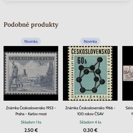
Podobné produkty
Novinka
Novinka
Známka Československo 1953 -
Známka Československo 1966 -
Séri
Praha - Karlov most
100 rokov ČSAV
1
Skladom
1 ks
Skladom
4 ks
2.50 €
0.30 €