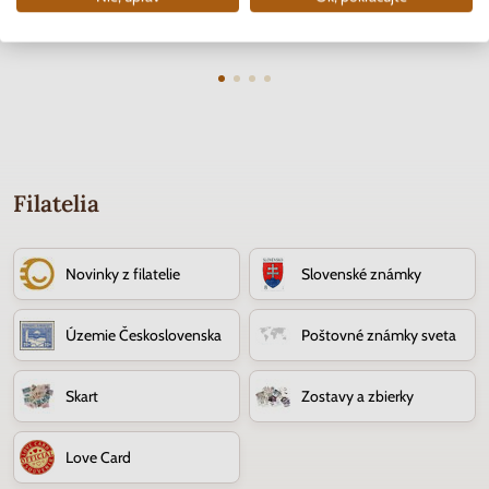
Skladom
Skladom
3.70 €
10.90 €
Filatelia
Novinky z filatelie
Slovenské známky
Územie Československa
Poštovné známky sveta
Skart
Zostavy a zbierky
Love Card