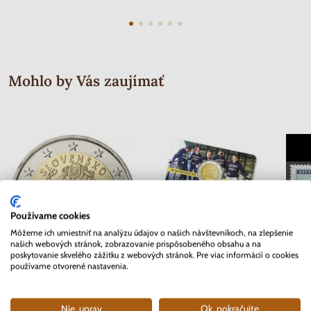
Mohlo by Vás zaujímať
Používame cookies
Môžeme ich umiestniť na analýzu údajov o našich návštevníkoch, na zlepšenie
našich webových stránok, zobrazovanie prispôsobeného obsahu a na
poskytovanie skvelého zážitku z webových stránok. Pre viac informácií o cookies
používame otvorené nastavenia.
2 EURO Slovensko 2012 - 10.
2 EURO Belgicko 2017 -
Séria 
rokov Euro meny
Univerzita v Gente - coincard
Mor
Nie, uprav
Ok, pokračujte