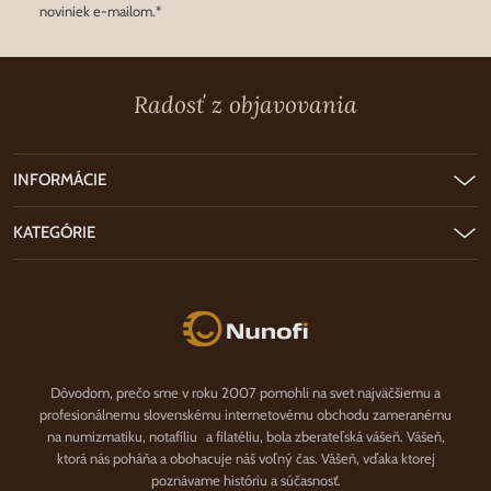
noviniek e-mailom.*
Radosť z objavovania
INFORMÁCIE
KATEGÓRIE
Nunofi.sk
Dôvodom, prečo sme v roku 2007 pomohli na svet najväčšiemu a
profesionálnemu slovenskému internetovému obchodu zameranému
na numizmatiku, notafíliu a filatéliu, bola zberateľská vášeň. Vášeň,
ktorá nás poháňa a obohacuje náš voľný čas. Vášeň, vďaka ktorej
poznávame históriu a súčasnosť.