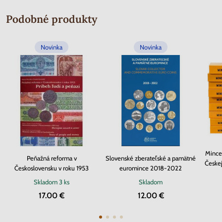
Podobné produkty
Novinka
Novinka
Mince
Peňažná reforma v
Slovenské zberateľské a pamätné
Českej
Československu v roku 1953
euromince 2018-2022
Skladom
3 ks
Skladom
17.00 €
12.00 €