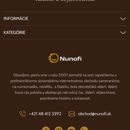
INFORMÁCIE
KATEGÓRIE
Nunofi.sk
Dôvodom, prečo sme v roku 2007 pomohli na svet najväčšiemu a
profesionálnemu slovenskému internetovému obchodu zameranému
na numizmatiku, notafíliu a filatéliu, bola zberateľská vášeň. Vášeň,
ktorá nás poháňa a obohacuje náš voľný čas. Vášeň, vďaka ktorej
poznávame históriu a súčasnosť.
+421 48 412 3392
obchod@nunofi.sk