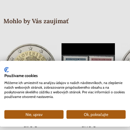
Mohlo by Vás zaujímať
Používame cookies
Môžeme ich umiestniť na analýzu údajov o našich návštevníkoch, na zlepšenie
našich webových stránok, zobrazovanie prispôsobeného obsahu a na
poskytovanie skvelého zážitku z webových stránok. Pre viac informácií o cookies
používame otvorené nastavenia.
2 EURO Slovensko 2012 - 10.
Séria známok Protektorát Čechy a
2 EURO
rokov Euro meny
Morava 1942 - Červený kríž
Nie, uprav
Ok, pokračujte
Skladom
Skladom
2 ks
3.70 €
0.40 €