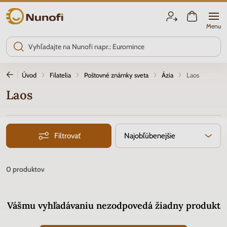
Nunofi.sk
Menu
Úvod
Filatelia
Poštovné známky sveta
Ázia
Laos
Laos
Filtrovať
Najobľúbenejšie
0
produktov
Vášmu vyhľadávaniu nezodpovedá žiadny produkt