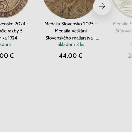
ovensko 2024 -
Medaila Slovensko 2025 -
Medaila 
očie razby 5
Medaila Velikáni
Štúrovci - Jozef Mil
nika 1924
Slovenského maliarstva -
ladom
Skladom
3 ks
Martin Benka (Ms)
.00 €
44.00 €
2