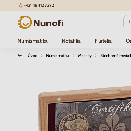
+421 48 412 3392
Nunofi.sk
Numizmatika
Notafilia
Filatelia
Os
Úvod
Numizmatika
Medaily
Strieborné medai