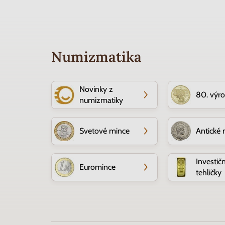
Numizmatika
Novinky z
80. výr
numizmatiky
Svetové mince
Antické 
Investič
Euromince
tehličky