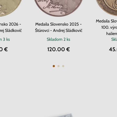
Medaila Sl
nsko 2026 -
Medaila Slovensko 2025 -
100. výr
i - Andrej Sládkovič
Štúrovci - Andrej Sládkovič
halier
om
3 ks
Skladom
2 ks
Sk
0 €
120.00 €
45