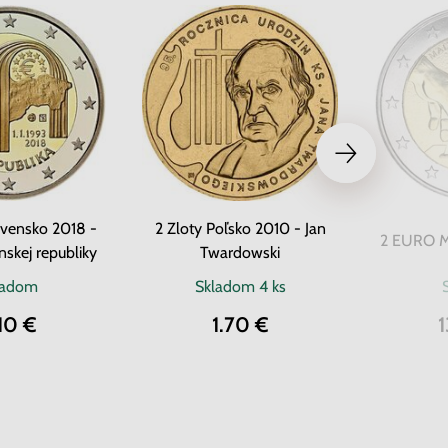
vensko 2018 -
2 Zloty Poľsko 2010 - Jan
2 EURO Ma
nskej republiky
Twardowski
ladom
Skladom
4 ks
10 €
1.70 €
1