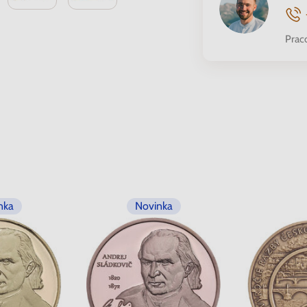
Prac
nka
Novinka