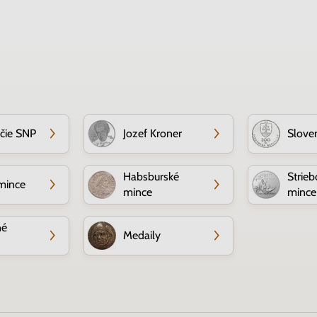
očie SNP
Jozef Kroner
Slove
Habsburské
Strieb
mince
mince
mince
né
Medaily