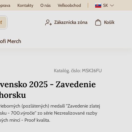
prava
Kontakty
O nás
Veľkoobchod
SK
ť
Zákaznícka zóna
Košík
ofi Merch
Katalóg. číslo:
MSK26FU
ovensko 2025 - Zavedenie
Uhorsku
ieborných (pozlátených) medailí "Zavedenie zlatej
sku - 700.výročie" zo série Nezrealizované razby
ých mincí - Proof kvalita.