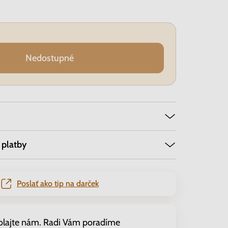
Nedostupné
 platby
Poslať ako tip na darček
olajte nám. Radi Vám poradíme