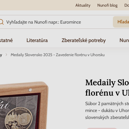
Aktuality
Nunofi blog
Do
Hľada
tatné
Literatúra
Zberateľské potreby
Nun
ly
Medaily Slovensko 2025 - Zavedenie florénu v Uhorsku
Medaily Sl
florénu v 
Súbor 2 pamätných str
mince - dukátu v Uhor
slovenských zberateľsk