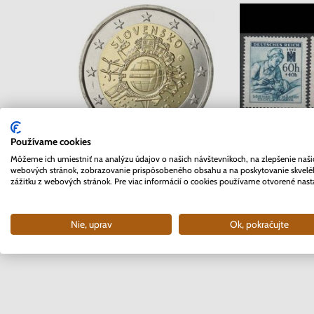
Používame cookies
Séria známok 
Môžeme ich umiestniť na analýzu údajov o našich návštevníkoch, na zlepšenie naši
2 EURO Slovensko 2012 -
Čechy a Mor
webových stránok, zobrazovanie prispôsobeného obsahu a na poskytovanie skvel
10. rokov Euro meny
zážitku z webových stránok. Pre viac informácií o cookies používame otvorené nast
Červený
Skladom
Sklad
Nie, uprav
Ok, pokračujte
3.70 €
0.4