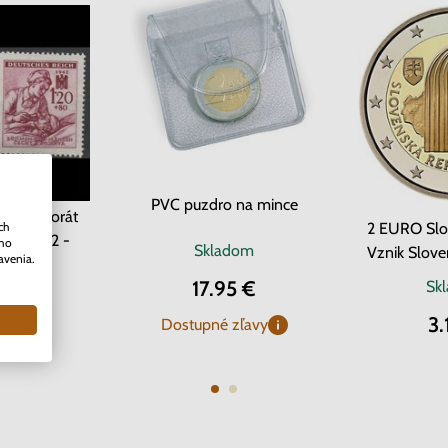
PVC puzdro na mince
Protektorát
ch
2 EURO Slo
ava 1942 -
ého
Skladom
Vznik Slove
avenia.
 kríž
17.95 €
om
2 ks
Sk
0 €
3.
Dostupné zľavy