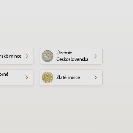
Územie
nské mince
Československa
orné
Zlaté mince