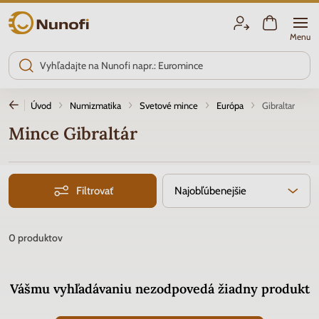
Nunofi.sk
Menu
Úvod
Numizmatika
Svetové mince
Európa
Gibraltar
Mince Gibraltár
Filtrovať
Najobľúbenejšie
0
produktov
Vášmu vyhľadávaniu nezodpovedá žiadny produkt