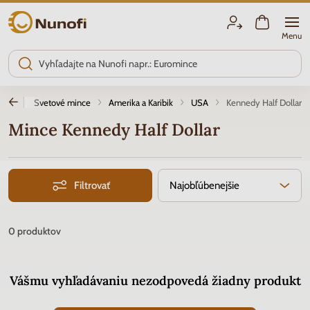
Nunofi.sk
Menu
tika
Svetové mince
Amerika a Karibik
USA
Kennedy Half Dollar
Mince Kennedy Half Dollar
Filtrovať
Najobľúbenejšie
0
produktov
Vášmu vyhľadávaniu nezodpovedá žiadny produkt