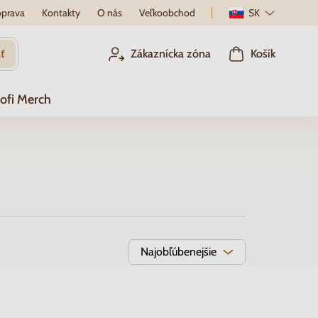
prava
Kontakty
O nás
Veľkoobchod
SK
ť
Zákaznícka zóna
Košík
ofi Merch
Najobľúbenejšie