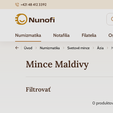
+421 48 412 3392
Nunofi.sk
Numizmatika
Notafilia
Filatelia
Os
Úvod
Numizmatika
Svetové mince
Ázia
M
Mince Maldivy
Filtrovať
0
produkto