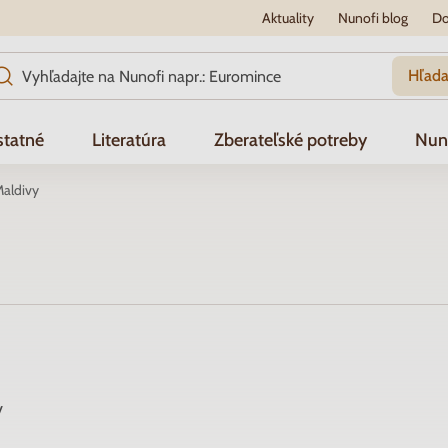
Aktuality
Nunofi blog
Do
Hľada
tatné
Literatúra
Zberateľské potreby
Nun
aldivy
v