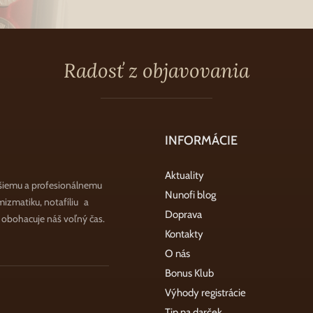
Radosť z objavovania
INFORMÁCIE
Aktuality
šiemu a profesionálnemu
Nunofi blog
zmatiku, notafíliu a
Doprava
a obohacuje náš voľný čas.
Kontakty
O nás
Bonus Klub
Výhody registrácie
Tip na darček