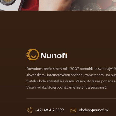
Nunofi.sk
Dôvodom, prečo sme v roku 2007 pomohli na svet najväč
slovenskému internetovému obchodu zameranému na numi
filatéliu, bola zberateľská vášeň. Vášeň, ktorá nás poháňa 
Vášeň, vďaka ktorej poznávame históriu a súčasnosť.
+421 48 412 3392
obchod@nunofi.sk