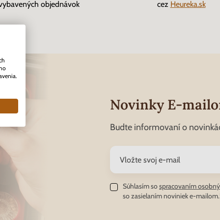
vybavených objednávok
cez
Heureka.sk
ch
ého
avenia.
Novinky E-mail
Budte informovaní o novinká
Súhlasím so
spracovaním osobný
so zasielaním noviniek e-mailom.